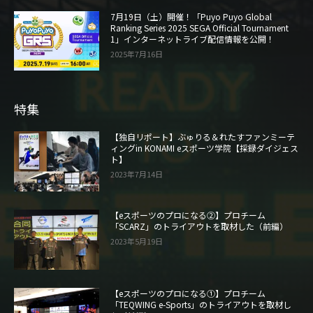
7月19日（土）開催！「Puyo Puyo Global
Ranking Series 2025 SEGA Official Tournament
1」インターネットライブ配信情報を公開！
2025年7月16日
特集
【独自リポート】ぶゅりる＆れたすファンミーテ
ィングin KONAMI eスポーツ学院【採録ダイジェス
ト】
2023年7月14日
【eスポーツのプロになる②】プロチーム
「SCARZ」のトライアウトを取材した（前編）
2023年5月19日
【eスポーツのプロになる①】プロチーム
「TEQWING e-Sports」のトライアウトを取材し