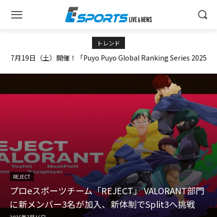
トレンド
7月19日（土）開催！「Puyo Puyo Global Ranking Series 2025
プロeスポーツチーム「REJECT」 VALORANT部門に新メンバー
SEGA Official Tournament 1」インターネットライブ配信情報
3名が加入、新体制でSplit3へ挑戦
を公開！
REJECT
プロeスポーツチーム「REJECT」 VALORANT部門
に新メンバー3名が加入、新体制でSplit3へ挑戦
2025年7月16日