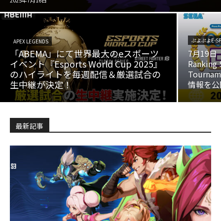
ぷよぷよE-SP
APEX LEGENDS
「ABEMA」にて世界最大のeスポーツ
7月19日（
イベント『Esports World Cup 2025』
Ranking 
のハイライトを毎週配信＆厳選試合の
Tourn
生中継が決定！
情報を公
最新記事