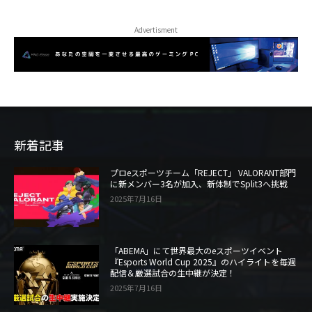
Advertisment
新着記事
プロeスポーツチーム「REJECT」 VALORANT部門
に新メンバー3名が加入、新体制でSplit3へ挑戦
2025年7月16日
「ABEMA」にて世界最大のeスポーツイベント
『Esports World Cup 2025』のハイライトを毎週
配信＆厳選試合の生中継が決定！
2025年7月16日