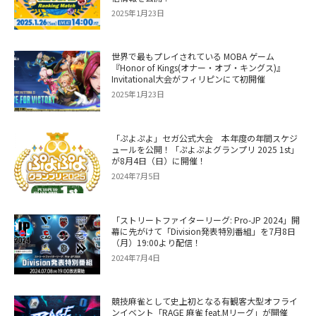
2025年1月23日
世界で最もプレイされている MOBA ゲーム
『Honor of Kings(オナー・オブ・キングス)』
Invitational大会がフィリピンにて初開催
2025年1月23日
「ぷよぷよ」セガ公式大会 本年度の年間スケジ
ュールを公開！「ぷよぷよグランプリ 2025 1st」
が8月4日（日）に開催！
2024年7月5日
「ストリートファイターリーグ: Pro-JP 2024」開
幕に先がけて「Division発表特別番組」を7月8日
（月）19:00より配信！
2024年7月4日
競技麻雀として史上初となる有観客大型オフライ
ンイベント「RAGE 麻雀 feat.Mリーグ」が開催