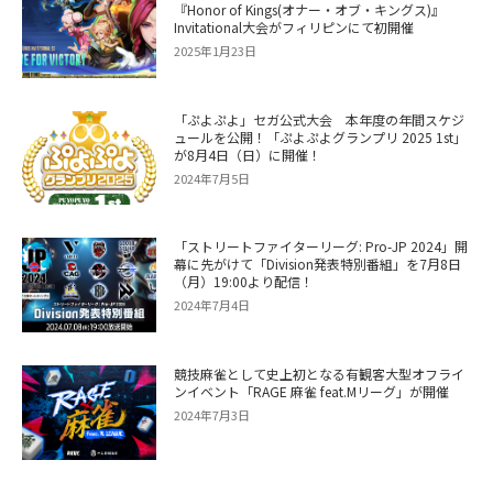
『Honor of Kings(オナー・オブ・キングス)』
Invitational大会がフィリピンにて初開催
2025年1月23日
「ぷよぷよ」セガ公式大会 本年度の年間スケジ
ュールを公開！「ぷよぷよグランプリ 2025 1st」
が8月4日（日）に開催！
2024年7月5日
「ストリートファイターリーグ: Pro-JP 2024」開
幕に先がけて「Division発表特別番組」を7月8日
（月）19:00より配信！
2024年7月4日
競技麻雀として史上初となる有観客大型オフライ
ンイベント「RAGE 麻雀 feat.Mリーグ」が開催
2024年7月3日