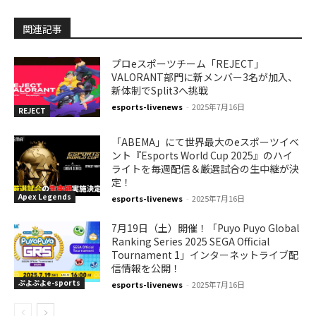
関連記事
プロeスポーツチーム「REJECT」
VALORANT部門に新メンバー3名が加入、
新体制でSplit3へ挑戦
esports-livenews
-
2025年7月16日
REJECT
「ABEMA」にて世界最大のeスポーツイベ
ント『Esports World Cup 2025』のハイ
ライトを毎週配信＆厳選試合の生中継が決
定！
Apex Legends
esports-livenews
-
2025年7月16日
7月19日（土）開催！「Puyo Puyo Global
Ranking Series 2025 SEGA Official
Tournament 1」インターネットライブ配
信情報を公開！
ぷよぷよe-sports
esports-livenews
-
2025年7月16日