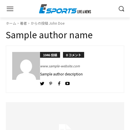
ホーム
著者
からの投稿 John Doe
Sample author name
1046 投稿
0 コメント
www.sample-website.com
Sample author description