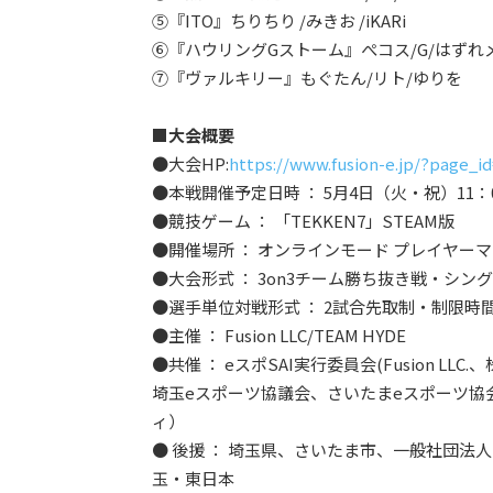
⑤『ITO』ちりちり /みきお /iKARi
⑥『ハウリングGストーム』ぺコス/G/はずれ
⑦『ヴァルキリー』もぐたん/リト/ゆりを
■大会概要
●大会HP:
https://www.fusion-e.jp/?page_i
●本戦開催予定日時 ： 5月4日（火・祝）11：0
●競技ゲーム ： 「TEKKEN7」STEAM版
●開催場所 ： オンラインモード プレイヤー
●大会形式 ： 3on3チーム勝ち抜き戦・シ
●選手単位対戦形式 ： 2試合先取制・制限時間
●主催 ： Fusion LLC/TEAM HYDE
●共催 ： eスポSAI実行委員会(​​Fusion LLC.
埼玉eスポーツ協議会、さいたまeスポーツ協
ィ）
● 後援 ： 埼玉県、さいたま市、一般社団
玉・東日本