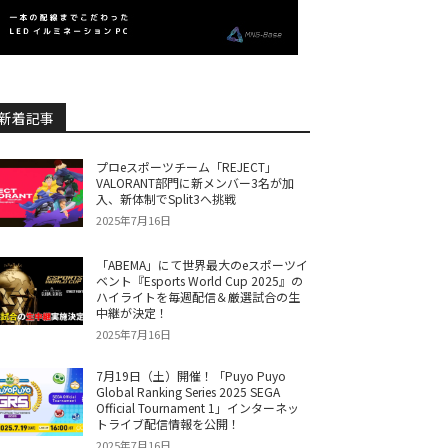
新着記事
プロeスポーツチーム「REJECT」
VALORANT部門に新メンバー3名が加
入、新体制でSplit3へ挑戦
2025年7月16日
「ABEMA」にて世界最大のeスポーツイ
ベント『Esports World Cup 2025』の
ハイライトを毎週配信＆厳選試合の生
中継が決定！
2025年7月16日
7月19日（土）開催！「Puyo Puyo
Global Ranking Series 2025 SEGA
Official Tournament 1」インターネッ
トライブ配信情報を公開！
2025年7月16日