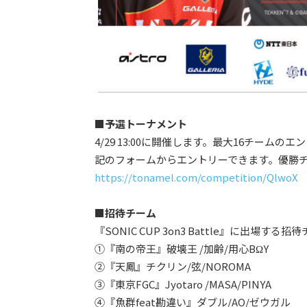
■予選トーナメント
4/29 13:00に開催します。最大16チーム
記のフォームからエントリーできます。優勝チ
https://tonamel.com/competition/QlwoX
■招待チーム
『SONIC CUP 3on3 Battle』に出場す
①『南の帝王』破壊王 /加齢/用心BΩY
②『天鳳』チクリン/弦/NOROMA
③『東京FGC』Jyotaro /MASA/PINYA
④『魚群feat勘違い』ダブル/AO/ゼウガル