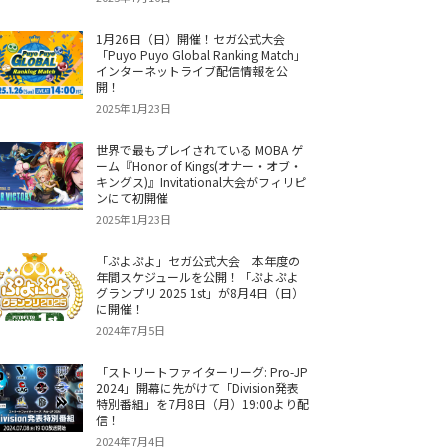
1月26日（日）開催！セガ公式大会
「Puyo Puyo Global Ranking Match」
インターネットライブ配信情報を公
開！
2025年1月23日
世界で最もプレイされている MOBA ゲ
ーム『Honor of Kings(オナー・オブ・
キングス)』Invitational大会がフィリピ
ンにて初開催
2025年1月23日
「ぷよぷよ」セガ公式大会 本年度の
年間スケジュールを公開！「ぷよぷよ
グランプリ 2025 1st」が8月4日（日）
に開催！
2024年7月5日
「ストリートファイターリーグ: Pro-JP
2024」開幕に先がけて「Division発表
特別番組」を7月8日（月）19:00より配
信！
2024年7月4日