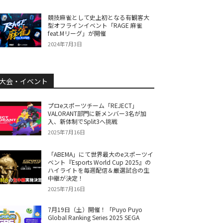
競技麻雀として史上初となる有観客大
型オフラインイベント「RAGE 麻雀
feat.Mリーグ」が開催
2024年7月3日
大会・イベント
プロeスポーツチーム「REJECT」
VALORANT部門に新メンバー3名が加
入、新体制でSplit3へ挑戦
2025年7月16日
「ABEMA」にて世界最大のeスポーツイ
ベント『Esports World Cup 2025』の
ハイライトを毎週配信＆厳選試合の生
中継が決定！
2025年7月16日
7月19日（土）開催！「Puyo Puyo
Global Ranking Series 2025 SEGA