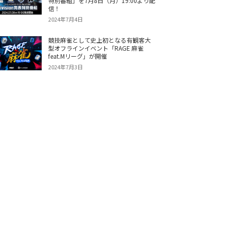
特別番組」を7月8日（月）19:00より配
信！
2024年7月4日
競技麻雀として史上初となる有観客大
型オフラインイベント「RAGE 麻雀
feat.Mリーグ」が開催
2024年7月3日