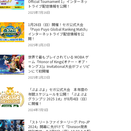
Official Tournament 1」インターネッ
トライブ配信情報を公開！
2025年7月16日
1月26日（日）開催！セガ公式大会
「Puyo Puyo Global Ranking Match」
インターネットライブ配信情報を公
開！
2025年1月23日
世界で最もプレイされている MOBA ゲ
ーム『Honor of Kings(オナー・オブ・
キングス)』Invitational大会がフィリピ
ンにて初開催
2025年1月23日
「ぷよぷよ」セガ公式大会 本年度の
年間スケジュールを公開！「ぷよぷよ
グランプリ 2025 1st」が8月4日（日）
に開催！
2024年7月5日
「ストリートファイターリーグ: Pro-JP
2024」開幕に先がけて「Division発表