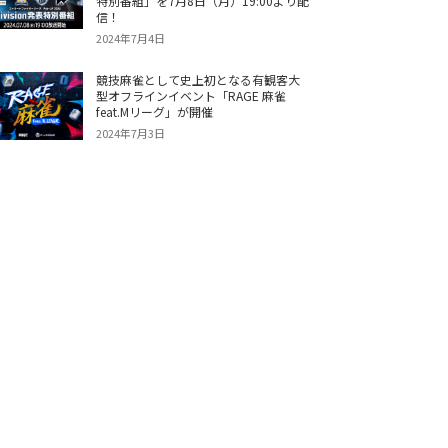
特別番組」を7月8日（月）19:00より配
信！
2024年7月4日
競技麻雀として史上初となる有観客大
型オフラインイベント「RAGE 麻雀
feat.Mリーグ」が開催
2024年7月3日