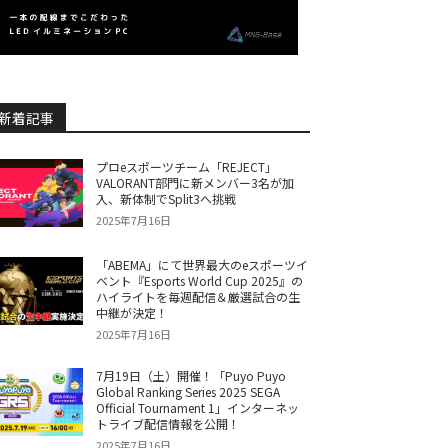
新着記事
プロeスポーツチーム「REJECT」
VALORANT部門に新メンバー3名が加
入、新体制でSplit3へ挑戦
2025年7月16日
「ABEMA」にて世界最大のeスポーツイ
ベント『Esports World Cup 2025』の
ハイライトを毎週配信＆厳選試合の生
中継が決定！
2025年7月16日
7月19日（土）開催！「Puyo Puyo
Global Ranking Series 2025 SEGA
Official Tournament 1」インターネッ
トライブ配信情報を公開！
2025年7月16日