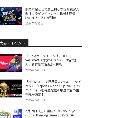
競技麻雀として史上初となる有観客大
型オフラインイベント「RAGE 麻雀
feat.Mリーグ」が開催
2024年7月3日
大会・イベント
プロeスポーツチーム「REJECT」
VALORANT部門に新メンバー3名が加
入、新体制でSplit3へ挑戦
2025年7月16日
「ABEMA」にて世界最大のeスポーツイ
ベント『Esports World Cup 2025』の
ハイライトを毎週配信＆厳選試合の生
中継が決定！
2025年7月16日
7月19日（土）開催！「Puyo Puyo
Global Ranking Series 2025 SEGA