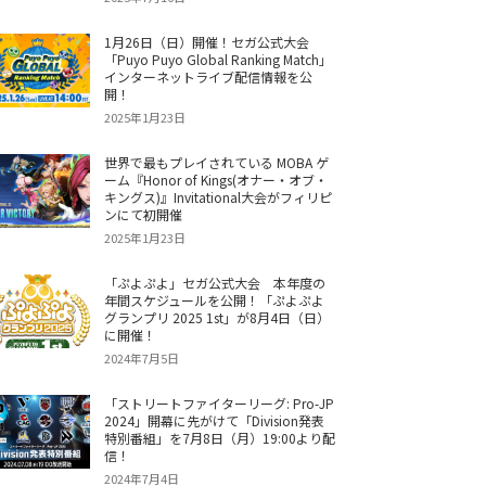
1月26日（日）開催！セガ公式大会
「Puyo Puyo Global Ranking Match」
インターネットライブ配信情報を公
開！
2025年1月23日
世界で最もプレイされている MOBA ゲ
ーム『Honor of Kings(オナー・オブ・
キングス)』Invitational大会がフィリピ
ンにて初開催
2025年1月23日
「ぷよぷよ」セガ公式大会 本年度の
年間スケジュールを公開！「ぷよぷよ
グランプリ 2025 1st」が8月4日（日）
に開催！
2024年7月5日
「ストリートファイターリーグ: Pro-JP
2024」開幕に先がけて「Division発表
特別番組」を7月8日（月）19:00より配
信！
2024年7月4日