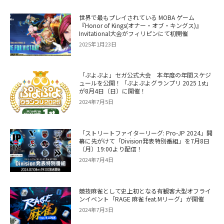
世界で最もプレイされている MOBA ゲーム
『Honor of Kings(オナー・オブ・キングス)』
Invitational大会がフィリピンにて初開催
2025年1月23日
「ぷよぷよ」セガ公式大会 本年度の年間スケジ
ュールを公開！「ぷよぷよグランプリ 2025 1st」
が8月4日（日）に開催！
2024年7月5日
「ストリートファイターリーグ: Pro-JP 2024」開
幕に先がけて「Division発表特別番組」を7月8日
（月）19:00より配信！
2024年7月4日
競技麻雀として史上初となる有観客大型オフライ
ンイベント「RAGE 麻雀 feat.Mリーグ」が開催
2024年7月3日