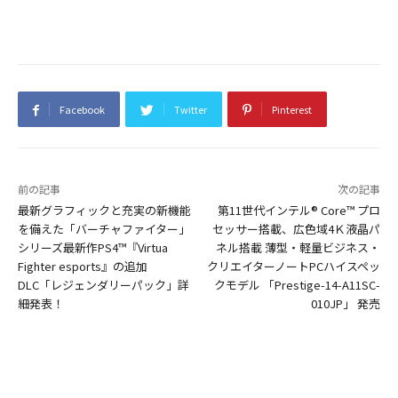
Facebook
Twitter
Pinterest
前の記事
次の記事
最新グラフィックと充実の新機能
第11世代インテル® Core™ プロ
を備えた「バーチャファイター」
セッサー搭載、広色域4Ｋ液晶パ
シリーズ最新作PS4™『Virtua
ネル搭載 薄型・軽量ビジネス・
Fighter esports』の追加
クリエイターノートPCハイスペッ
DLC「レジェンダリーパック」詳
クモデル 「Prestige-14-A11SC-
細発表！
010JP」 発売