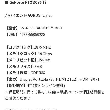
■ GeForce RTX 3070 Ti
①ハイエンド AORUS モデル
【型番】
GV-N307TAORUS M-8GD
【JAN】
4988755059220
【コアクロック】
1875 MHz
【メモリクロック】
19 Gbps
【メモリビット幅】
256 bit
【メモリサイズ】
8 GB
【メモリ規格】
GDDR6X
【出力】
DisplayPort 1.4a x3、HDMI 2.1 x2、HDMI 2.0 x1
【保証期間】
4年(要オンライン登録)
※保証期間に関する詳しい内容は製品ページの保証期間欄を
ご確認ください。