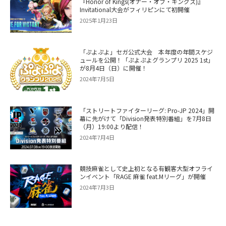
『Honor of Kings(オナー・オブ・キングス)』
Invitational大会がフィリピンにて初開催
2025年1月23日
「ぷよぷよ」セガ公式大会 本年度の年間スケジ
ュールを公開！「ぷよぷよグランプリ 2025 1st」
が8月4日（日）に開催！
2024年7月5日
「ストリートファイターリーグ: Pro-JP 2024」開
幕に先がけて「Division発表特別番組」を7月8日
（月）19:00より配信！
2024年7月4日
競技麻雀として史上初となる有観客大型オフライ
ンイベント「RAGE 麻雀 feat.Mリーグ」が開催
2024年7月3日