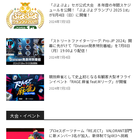
「ぷよぷよ」セガ公式大会 本年度の年間スケジ
ュールを公開！「ぷよぷよグランプリ 2025 1st」
が8月4日（日）に開催！
2024年7月5日
「ストリートファイターリーグ: Pro-JP 2024」開
幕に先がけて「Division発表特別番組」を7月8日
（月）19:00より配信！
2024年7月4日
競技麻雀として史上初となる有観客大型オフライ
ンイベント「RAGE 麻雀 feat.Mリーグ」が開催
2024年7月3日
大会・イベント
プロeスポーツチーム「REJECT」 VALORANT部門
に新メンバー3名が加入、新体制でSplit3へ挑戦