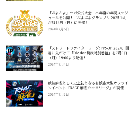
「ぷよぷよ」セガ公式大会 本年度の年間スケジ
ュールを公開！「ぷよぷよグランプリ 2025 1st」
が8月4日（日）に開催！
2024年7月5日
「ストリートファイターリーグ: Pro-JP 2024」開
幕に先がけて「Division発表特別番組」を7月8日
（月）19:00より配信！
2024年7月4日
競技麻雀として史上初となる有観客大型オフライ
ンイベント「RAGE 麻雀 feat.Mリーグ」が開催
2024年7月3日