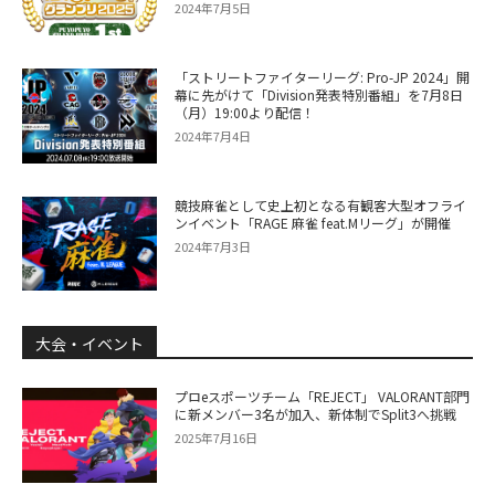
2024年7月5日
「ストリートファイターリーグ: Pro-JP 2024」開
幕に先がけて「Division発表特別番組」を7月8日
（月）19:00より配信！
2024年7月4日
競技麻雀として史上初となる有観客大型オフライ
ンイベント「RAGE 麻雀 feat.Mリーグ」が開催
2024年7月3日
大会・イベント
プロeスポーツチーム「REJECT」 VALORANT部門
に新メンバー3名が加入、新体制でSplit3へ挑戦
2025年7月16日