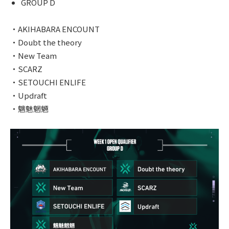
GROUP D
・AKIHABARA ENCOUNT
・Doubt the theory
・New Team
・SCARZ
・SETOUCHI ENLIFE
・Updraft
・魑魅魍魎