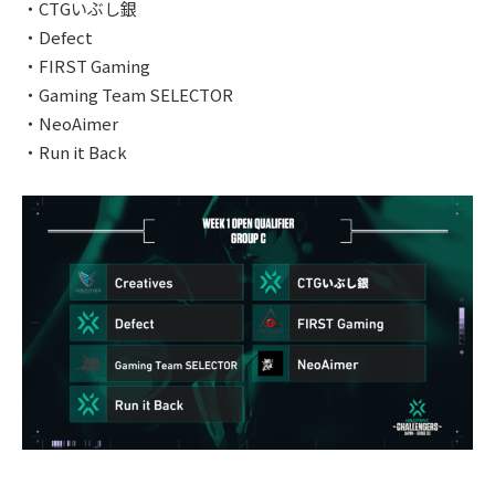
・CTGいぶし銀
・Defect
・FIRST Gaming
・Gaming Team SELECTOR
・NeoAimer
・Run it Back