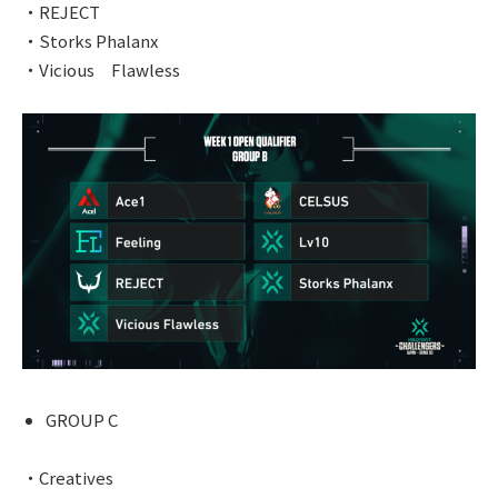
・REJECT
・Storks Phalanx
・Vicious Flawless
GROUP C
・Creatives