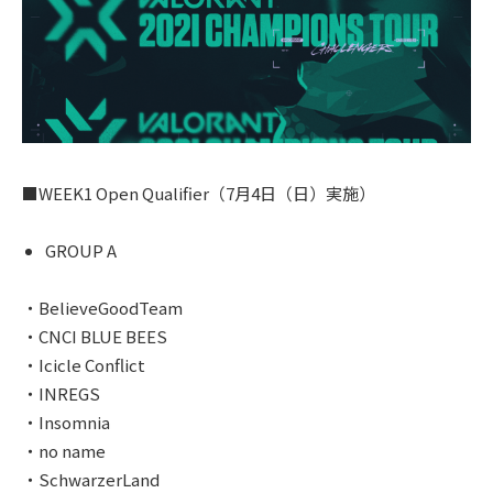
■WEEK1 Open Qualifier（7月4日（日）実施）
GROUP A
・BelieveGoodTeam
・CNCI BLUE BEES
・Icicle Conflict
・INREGS
・Insomnia
・no name
・SchwarzerLand