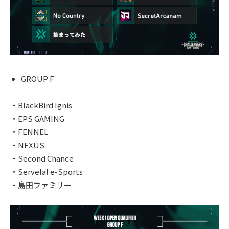
GROUP F
・BlackBird Ignis
・EPS GAMING
・FENNEL
・NEXUS
・Second Chance
・Servelal e-Sports
・島田ファミリー