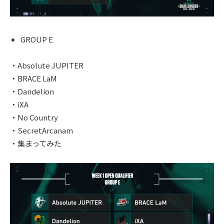
GROUP E
・Absolute JUPITER
・BRACE LaM
・Dandelion
・iXA
・No Country
・SecretArcanam
・集まってみた