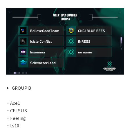
GROUP B
・Ace1
・CELSUS
・Feeling
・Lv10