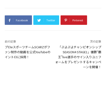
Facebook
Twitter
Pinterest
前の記事
次の記事
プロeスポーツチームSCARZがフ
「ぷよぷよチャンピオンシップ
ァン制作の動画を公式YouTubeの
SEASON4 STAGE1」優勝“覇
イントロに採用！
王”live選手のサイン入りユニフ
ォームをプレゼントするキャンペ
ーンを開催！