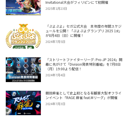
Invitational大会がフィリピンにて初開催
2025年1月23日
「ぷよぷよ」セガ公式大会 本年度の年間スケジ
ュールを公開！「ぷよぷよグランプリ 2025 1st」
が8月4日（日）に開催！
2024年7月5日
「ストリートファイターリーグ: Pro-JP 2024」開
幕に先がけて「Division発表特別番組」を7月8日
（月）19:00より配信！
2024年7月4日
競技麻雀として史上初となる有観客大型オフライ
ンイベント「RAGE 麻雀 feat.Mリーグ」が開催
2024年7月3日