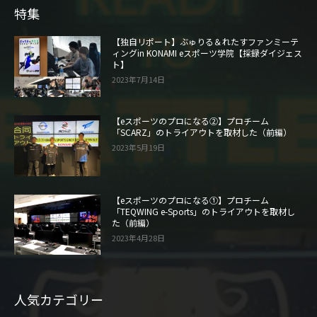
特集
【独自リポート】ぶゅりる＆れたすファンミーテ
ィングin KONAMI eスポーツ学院【採録ダイジェス
ト】
2023年7月14日
【eスポーツのプロになる②】プロチーム
「SCARZ」のトライアウトを取材した（前編）
2023年5月19日
【eスポーツのプロになる①】プロチーム
「TEQWING e-Sports」のトライアウトを取材し
た（前編）
2023年4月28日
人気カテゴリー