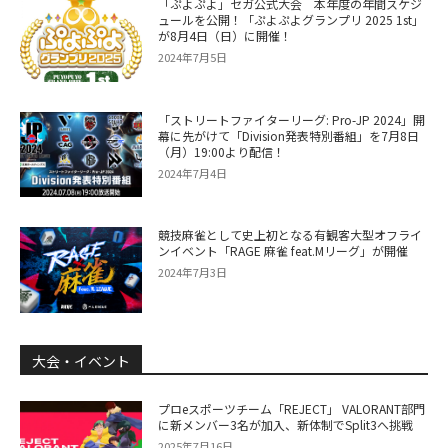
「ぷよぷよ」セガ公式大会 本年度の年間スケジ
ュールを公開！「ぷよぷよグランプリ 2025 1st」
が8月4日（日）に開催！
2024年7月5日
「ストリートファイターリーグ: Pro-JP 2024」開
幕に先がけて「Division発表特別番組」を7月8日
（月）19:00より配信！
2024年7月4日
競技麻雀として史上初となる有観客大型オフライ
ンイベント「RAGE 麻雀 feat.Mリーグ」が開催
2024年7月3日
大会・イベント
プロeスポーツチーム「REJECT」 VALORANT部門
に新メンバー3名が加入、新体制でSplit3へ挑戦
2025年7月16日