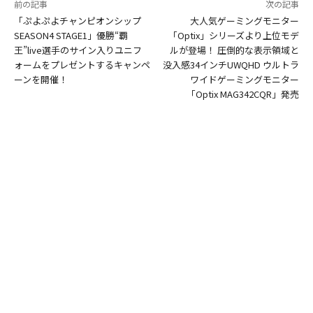
前の記事
次の記事
「ぷよぷよチャンピオンシップ
大人気ゲーミングモニター
SEASON4 STAGE1」優勝“覇
「Optix」シリーズより上位モデ
王”live選手のサイン入りユニフ
ルが登場！ 圧倒的な表示領域と
ォームをプレゼントするキャンペ
没入感34インチUWQHD ウルトラ
ーンを開催！
ワイドゲーミングモニター
「Optix MAG342CQR」発売