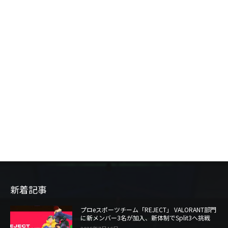
新着記事
プロeスポーツチーム「REJECT」 VALORANT部門
に新メンバー3名が加入、新体制でSplit3へ挑戦