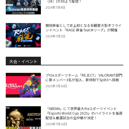
（月）19:00より配信！
2024年7月4日
競技麻雀として史上初となる有観客大型オフライ
ンイベント「RAGE 麻雀 feat.Mリーグ」が開催
2024年7月3日
大会・イベント
プロeスポーツチーム「REJECT」 VALORANT部門
に新メンバー3名が加入、新体制でSplit3へ挑戦
2025年7月16日
「ABEMA」にて世界最大のeスポーツイベント
『Esports World Cup 2025』のハイライトを毎週
配信＆厳選試合の生中継が決定！
2025年7月16日