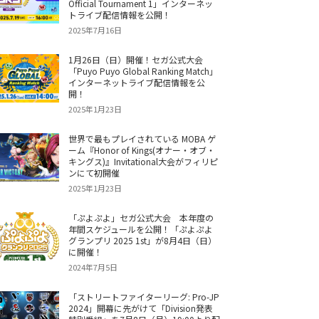
Official Tournament 1」インターネッ
トライブ配信情報を公開！
2025年7月16日
1月26日（日）開催！セガ公式大会
「Puyo Puyo Global Ranking Match」
インターネットライブ配信情報を公
開！
2025年1月23日
世界で最もプレイされている MOBA ゲ
ーム『Honor of Kings(オナー・オブ・
キングス)』Invitational大会がフィリピ
ンにて初開催
2025年1月23日
「ぷよぷよ」セガ公式大会 本年度の
年間スケジュールを公開！「ぷよぷよ
グランプリ 2025 1st」が8月4日（日）
に開催！
2024年7月5日
「ストリートファイターリーグ: Pro-JP
2024」開幕に先がけて「Division発表