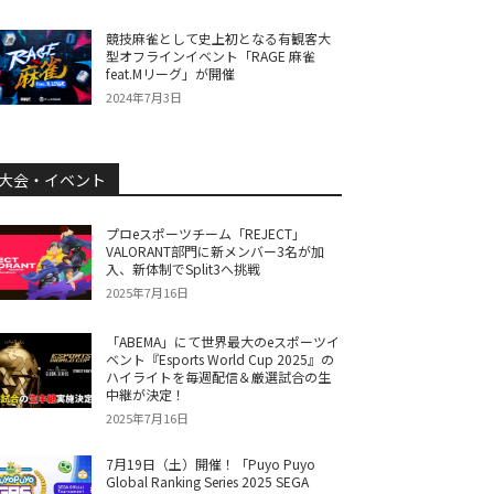
競技麻雀として史上初となる有観客大
型オフラインイベント「RAGE 麻雀
feat.Mリーグ」が開催
2024年7月3日
大会・イベント
プロeスポーツチーム「REJECT」
VALORANT部門に新メンバー3名が加
入、新体制でSplit3へ挑戦
2025年7月16日
「ABEMA」にて世界最大のeスポーツイ
ベント『Esports World Cup 2025』の
ハイライトを毎週配信＆厳選試合の生
中継が決定！
2025年7月16日
7月19日（土）開催！「Puyo Puyo
Global Ranking Series 2025 SEGA