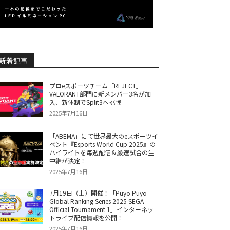
新着記事
プロeスポーツチーム「REJECT」
VALORANT部門に新メンバー3名が加
入、新体制でSplit3へ挑戦
2025年7月16日
「ABEMA」にて世界最大のeスポーツイ
ベント『Esports World Cup 2025』の
ハイライトを毎週配信＆厳選試合の生
中継が決定！
2025年7月16日
7月19日（土）開催！「Puyo Puyo
Global Ranking Series 2025 SEGA
Official Tournament 1」インターネッ
トライブ配信情報を公開！
2025年7月16日