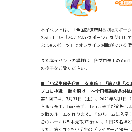
本イベントは、「全国都道府県対抗eスポーツ選手権
Switch™版『ぷよぷよeスポーツ』を使用して全
ぷよeスポーツ』でオンライン対戦ができる
また本イベントの模様は、各プロ選手のYou
の様子をご覧ください。
■「小学生優先企画」を実施！ 「第2 弾『ぷ
プロに挑戦！ 腕を磨け！ ～全国都道府県対抗e ス
第3 回では、7月31日（土）、2021年8月1日
ちゅう選手、live 選手、Tema 選手が登場
対戦のルームを作ります。そのルームに入室
合のルールは5 本先取で行われ、1 日25 
また、第3 回でも小学生のプレイヤーと優先