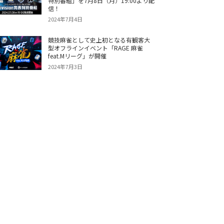
特別番組」を7月8日（月）19:00より配
信！
2024年7月4日
競技麻雀として史上初となる有観客大
型オフラインイベント「RAGE 麻雀
feat.Mリーグ」が開催
2024年7月3日