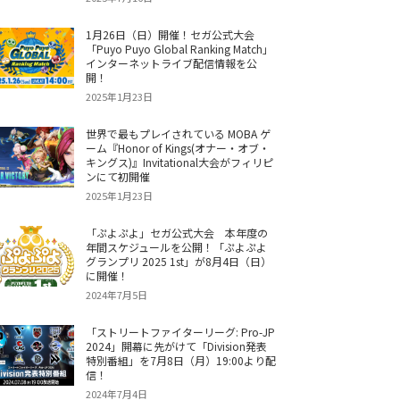
1月26日（日）開催！セガ公式大会
「Puyo Puyo Global Ranking Match」
インターネットライブ配信情報を公
開！
2025年1月23日
世界で最もプレイされている MOBA ゲ
ーム『Honor of Kings(オナー・オブ・
キングス)』Invitational大会がフィリピ
ンにて初開催
2025年1月23日
「ぷよぷよ」セガ公式大会 本年度の
年間スケジュールを公開！「ぷよぷよ
グランプリ 2025 1st」が8月4日（日）
に開催！
2024年7月5日
「ストリートファイターリーグ: Pro-JP
2024」開幕に先がけて「Division発表
特別番組」を7月8日（月）19:00より配
信！
2024年7月4日