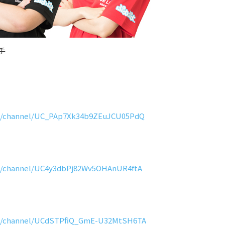
手
m/channel/UC_PAp7Xk34b9ZEuJCU05PdQ
m/channel/UC4y3dbPj82Wv5OHAnUR4ftA
om/channel/UCdSTPfiQ_GmE-U32MtSH6TA