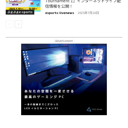
Tournament 1」インターネットライブ配
信情報を公開！
ぷよぷよe-sports
esports-livenews
-
2025年7月16日
- Advertisment -