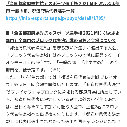
「全国都道府県対抗ｅスポーツ選手権 2021 MIE ぷよぷよ部
門 一般の部」都道府県代表選手一覧
https://info-esports.sega.jp/puyo/detail/1705/
■「全国都道府県対抗ｅスポーツ選手権 2021 MIE ぷよぷよ
部門」全部門のブロック代表決定戦の日程と会場について
「都道府県代表決定戦」を勝ち抜いた選手が進出する大会、
「ブロック代表決定戦」は各ブロックの地域に展開する「イ
オンモール」6か所にて、「一般の部」「小学生の部」の全
部門を開催予定です。（※1）
また、「小学生の部」では「都道府県代表決定戦 プレイオ
フ」も同日・同会場で開催いたします。「都道府県代表決定
戦 プレイオフ」はブロックに含まれる都道府県に所属してい
る、都道府県代表に決定している選手以外の小学生であれ
ば、当日どなたでも参加が可能な大会で、上位2名にブロッ
ク代表決定戦への出場権を付与します。「都道府県代表決定
戦」に代表に選出されなかった選手も再チャレンジいただけ