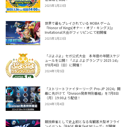
2025年1月23日
世界で最もプレイされている MOBA ゲーム
『Honor of Kings(オナー・オブ・キングス)』
Invitational大会がフィリピンにて初開催
2025年1月23日
「ぷよぷよ」セガ公式大会 本年度の年間スケジ
ュールを公開！「ぷよぷよグランプリ 2025 1st」
が8月4日（日）に開催！
2024年7月5日
「ストリートファイターリーグ: Pro-JP 2024」開
幕に先がけて「Division発表特別番組」を7月8日
（月）19:00より配信！
2024年7月4日
競技麻雀として史上初となる有観客大型オフライ
ンイベント「RAGE 麻雀 feat.Mリーグ」が開催