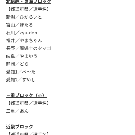
北信越・東海ブロック
【都道府県／選手名】
新潟／ひからいと
富山／ほたる
石川／zyu-den
福井／やまちゃん
長野／魔導士のタマゴ
岐阜／やまゆう
静岡／どら
愛知1／べ～た
愛知2／すめし
三重ブロック（※）
【都道府県／選手名】
三重／あん
近畿ブロック
【都道府県／選手名】