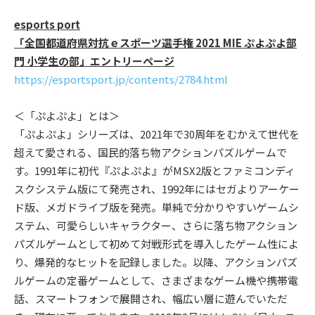
esports port
「全国都道府県対抗ｅスポーツ選手権 2021 MIE ぷよぷよ部
門 小学生の部」エントリーページ
https://esportsport.jp/contents/2784.html
＜「ぷよぷよ」とは＞
「ぷよぷよ」シリーズは、2021年で30周年をむかえて世代を
超えて愛される、国民的落ち物アクションパズルゲームで
す。1991年に初代『ぷよぷよ』がMSX2版とファミコンディ
スクシステム版にて発売され、1992年にはセガよりアーケー
ド版、メガドライブ版を発売。単純で分かりやすいゲームシ
ステム、可愛らしいキャラクター、さらに落ち物アクション
パズルゲームとして初めて対戦形式を導入したゲーム性によ
り、爆発的なヒットを記録しました。以降、アクションパズ
ルゲームの定番ゲームとして、さまざまなゲーム機や携帯電
話、スマートフォンで展開され、幅広い層に遊んでいただ