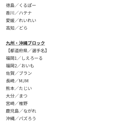
徳島／くるぽー
香川／ハテナ
愛媛／れいれい
高知／どら
九州・沖縄ブロック
【都道府県／選手名】
福岡1／しえろーる
福岡2／おいも
佐賀／ブラン
長崎／MJM
熊本／たじい
大分／まつ
宮崎／椎野
鹿児島／ながれ
沖縄／パズろう