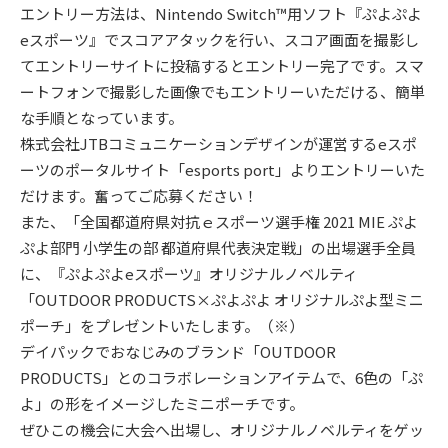
エントリー方法は、Nintendo Switch™用ソフト『ぷよぷよ
eスポーツ』でスコアアタックを行い、スコア画面を撮影し
てエントリーサイトに投稿するとエントリー完了です。スマ
ートフォンで撮影した画像でもエントリーいただける、簡単
な手順となっています。
株式会社JTBコミュニケーションデザインが運営するeスポ
ーツのポータルサイト「esports port」よりエントリーいた
だけます。奮ってご応募ください！
また、「全国都道府県対抗ｅスポーツ選手権 2021 MIE ぷよ
ぷよ部門 小学生の部 都道府県代表決定戦」の出場選手全員
に、『ぷよぷよeスポーツ』オリジナルノベルティ
「OUTDOOR PRODUCTS×ぷよぷよ オリジナルぷよ型ミニ
ポーチ」をプレゼントいたします。（※）
デイパックでおなじみのブランド「OUTDOOR
PRODUCTS」とのコラボレーションアイテムで、6色の「ぷ
よ」の形をイメージしたミニポーチです。
ぜひこの機会に大会へ出場し、オリジナルノベルティをゲッ