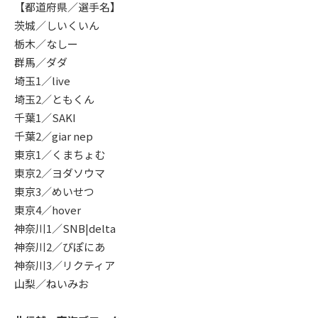
【都道府県／選手名】
茨城／しいくいん
栃木／なしー
群馬／ダダ
埼玉1／live
埼玉2／ともくん
千葉1／SAKI
千葉2／giar nep
東京1／くまちょむ
東京2／ヨダソウマ
東京3／めいせつ
東京4／hover
神奈川1／SNB|delta
神奈川2／ぴぽにあ
神奈川3／リクティア
山梨／ねいみお