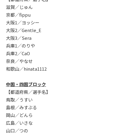
滋賀／じゅん
京都／fippu
大阪1／ヨッシー
大阪2／Gentle_E
大阪3／Sera
兵庫1／のりや
兵庫2／CaO
奈良／やなせ
和歌山／hinata1112
中国・四国ブロック
【都道府県／選手名】
鳥取／うすい
島根／みすぶる
岡山／どんら
広島／いさな
山口／つの