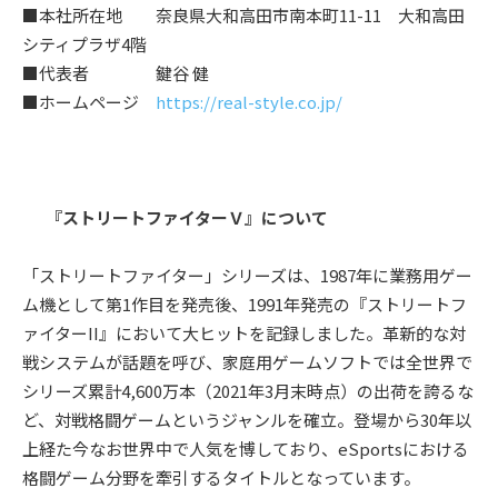
■本社所在地 奈良県大和高田市南本町11-11 大和高田
シティプラザ4階
■代表者 鍵谷 健
■ホームページ
https://real-style.co.jp/
『ストリートファイターＶ』について
「ストリートファイター」シリーズは、1987年に業務⽤ゲー
ム機として第1作⽬を発売後、1991年発売の『ストリートフ
ァイターII』において⼤ヒットを記録しました。⾰新的な対
戦システムが話題を呼び、家庭⽤ゲームソフトでは全世界で
シリーズ累計4,600万本（2021年3⽉末時点）の出荷を誇るな
ど、対戦格闘ゲームというジャンルを確⽴。登場から30年以
上経た今なお世界中で⼈気を博しており、eSportsにおける
格闘ゲーム分野を牽引するタイトルとなっています。