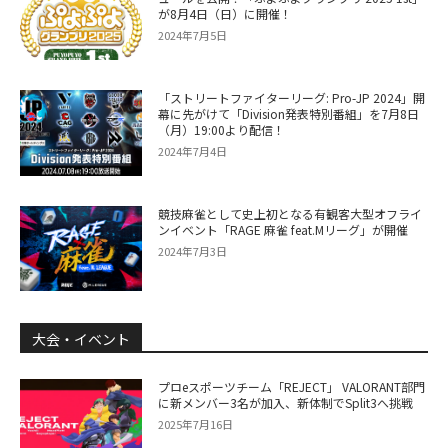
が8月4日（日）に開催！
2024年7月5日
「ストリートファイターリーグ: Pro-JP 2024」開
幕に先がけて「Division発表特別番組」を7月8日
（月）19:00より配信！
2024年7月4日
競技麻雀として史上初となる有観客大型オフライ
ンイベント「RAGE 麻雀 feat.Mリーグ」が開催
2024年7月3日
大会・イベント
プロeスポーツチーム「REJECT」 VALORANT部門
に新メンバー3名が加入、新体制でSplit3へ挑戦
2025年7月16日