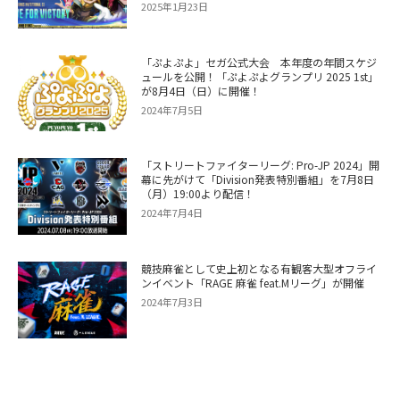
2025年1月23日
「ぷよぷよ」セガ公式大会 本年度の年間スケジ
ュールを公開！「ぷよぷよグランプリ 2025 1st」
が8月4日（日）に開催！
2024年7月5日
「ストリートファイターリーグ: Pro-JP 2024」開
幕に先がけて「Division発表特別番組」を7月8日
（月）19:00より配信！
2024年7月4日
競技麻雀として史上初となる有観客大型オフライ
ンイベント「RAGE 麻雀 feat.Mリーグ」が開催
2024年7月3日