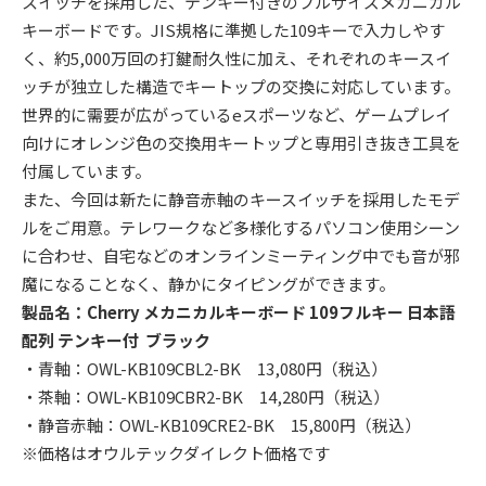
スイッチを採用した、テンキー付きのフルサイズメカニカル
キーボードです。JIS規格に準拠した109キーで入力しやす
く、約5,000万回の打鍵耐久性に加え、それぞれのキースイ
ッチが独立した構造でキートップの交換に対応しています。
世界的に需要が広がっているeスポーツなど、ゲームプレイ
向けにオレンジ色の交換用キートップと専用引き抜き工具を
付属しています。
また、今回は新たに静音赤軸のキースイッチを採用したモデ
ルをご用意。テレワークなど多様化するパソコン使用シーン
に合わせ、自宅などのオンラインミーティング中でも音が邪
魔になることなく、静かにタイピングができます。
製品名：Cherry メカニカルキーボード 109フルキー 日本語
配列 テンキー付 ブラック
・青軸：OWL-KB109CBL2-BK 13,080円（税込）
・茶軸：OWL-KB109CBR2-BK 14,280円（税込）
・静音赤軸：OWL-KB109CRE2-BK 15,800円（税込）
※価格はオウルテックダイレクト価格です