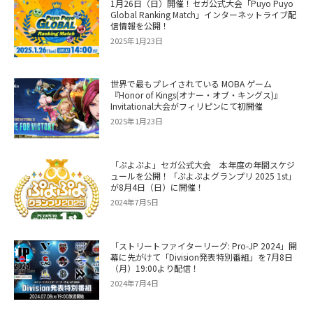
1月26日（日）開催！セガ公式大会「Puyo Puyo
Global Ranking Match」インターネットライブ配
信情報を公開！
2025年1月23日
世界で最もプレイされている MOBA ゲーム
『Honor of Kings(オナー・オブ・キングス)』
Invitational大会がフィリピンにて初開催
2025年1月23日
「ぷよぷよ」セガ公式大会 本年度の年間スケジ
ュールを公開！「ぷよぷよグランプリ 2025 1st」
が8月4日（日）に開催！
2024年7月5日
「ストリートファイターリーグ: Pro-JP 2024」開
幕に先がけて「Division発表特別番組」を7月8日
（月）19:00より配信！
2024年7月4日