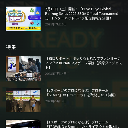
7月19日（土）開催！「Puyo Puyo Global
Ranking Series 2025 SEGA Official Tournament
1」インターネットライブ配信情報を公開！
2025年7月16日
特集
【独自リポート】ぶゅりる＆れたすファンミーテ
ィングin KONAMI eスポーツ学院【採録ダイジェス
ト】
2023年7月14日
【eスポーツのプロになる②】プロチーム
「SCARZ」のトライアウトを取材した（前編）
2023年5月19日
【eスポーツのプロになる①】プロチーム
「TEQWING e-Sports」のトライアウトを取材し