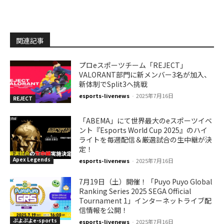
関連記事
プロeスポーツチーム「REJECT」
VALORANT部門に新メンバー3名が加入、
新体制でSplit3へ挑戦
esports-livenews
-
2025年7月16日
REJECT
「ABEMA」にて世界最大のeスポーツイベ
ント『Esports World Cup 2025』のハイ
ライトを毎週配信＆厳選試合の生中継が決
定！
Apex Legends
esports-livenews
-
2025年7月16日
7月19日（土）開催！「Puyo Puyo Global
Ranking Series 2025 SEGA Official
Tournament 1」インターネットライブ配
信情報を公開！
ぷよぷよe-sports
esports-livenews
-
2025年7月16日