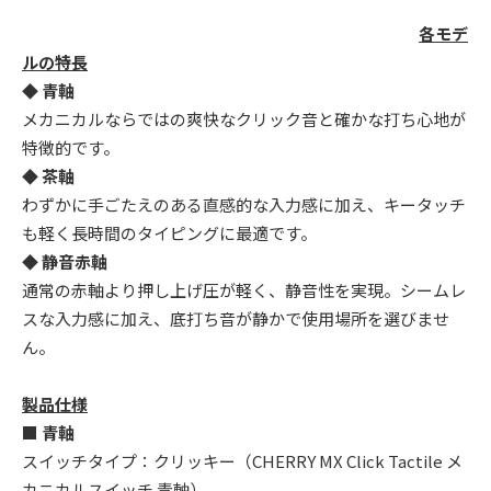
各モデ
ルの特長
◆ 青軸
メカニカルならではの爽快なクリック音と確かな打ち心地が
特徴的です。
◆ 茶軸
わずかに手ごたえのある直感的な入力感に加え、キータッチ
も軽く長時間のタイピングに最適です。
◆ 静音赤軸
通常の赤軸より押し上げ圧が軽く、静音性を実現。シームレ
スな入力感に加え、底打ち音が静かで使用場所を選びませ
ん。
製品仕様
■ 青軸
スイッチタイプ：クリッキー（CHERRY MX Click Tactile メ
カニカルスイッチ 青軸）