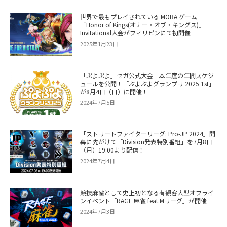
世界で最もプレイされている MOBA ゲーム
『Honor of Kings(オナー・オブ・キングス)』
Invitational大会がフィリピンにて初開催
2025年1月23日
「ぷよぷよ」セガ公式大会 本年度の年間スケジ
ュールを公開！「ぷよぷよグランプリ 2025 1st」
が8月4日（日）に開催！
2024年7月5日
「ストリートファイターリーグ: Pro-JP 2024」開
幕に先がけて「Division発表特別番組」を7月8日
（月）19:00より配信！
2024年7月4日
競技麻雀として史上初となる有観客大型オフライ
ンイベント「RAGE 麻雀 feat.Mリーグ」が開催
2024年7月3日