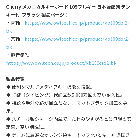
Cherry メカニカルキーボード 109フルキー 日本語配列 テン
キー付 ブラック 製品ページ：
・青軸：
https://www.owltech.co.jp/product/kb109cbl2-
bk
・茶軸：
https://www.owltech.co.jp/product/kb109cbr2-
bk
・静音赤軸：
https://www.owltech.co.jp/product/kb109cre2-bk
製品特徴
◆ 便利なマルチメディアキー機能を搭載。
◆ 打鍵（タイピング）保証回数5,000万回の高い耐久性。
◆ 指紋や手汗の跡が目立たない、マットブラック加工を採
用。
◆ スチール製シャーシ内蔵で、たわみやゆがみとは無縁の安
定感、高い剛性に。
◆ ゲームに最適なオレンジ色キートップ4つとキー引き抜き