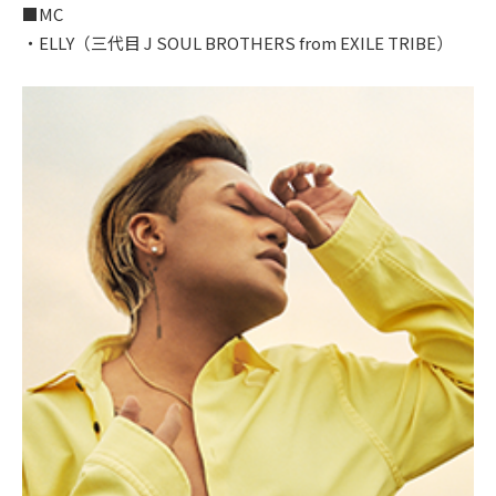
■MC
・ELLY（三代目 J SOUL BROTHERS from EXILE TRIBE）