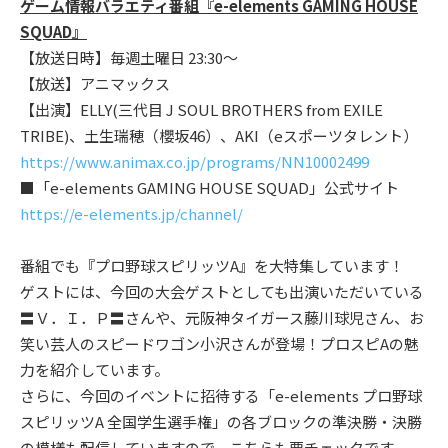
ゲーム情報バラエティ番組『e-elements GAMING HOUSE
SQUAD』
【放送日時】毎週土曜日 23:30～
【放送】アニマックス
【出演】ELLY(三代目 J SOUL BROTHERS from EXILE
TRIBE)、土生瑞穂（櫻坂46）、AKI（eスポーツタレント）
https://www.animax.co.jp/programs/NN10002499
■「e-elements GAMING HOUSE SQUAD」公式サイト
https://e-elements.jp/channel/
番組でも『プロ野球スピリッツA』を大特集しています！
ゲストには、今回の大会ゲストとしても出演いただいている
〓Ｖ．Ｉ．Ｐ〓さんや、元阪神タイガース藤川球児さん、お
笑い芸人のスピードワゴン小沢さんが登場！プロスピAの魅
力を紹介しています。
さらに、今回のイベントに招待する「e-elements プロ野球
スピリッツA 全国学生選手権」の各ブロックの準決勝・決勝
の模様も配信していますので、こちらも要チェックです。