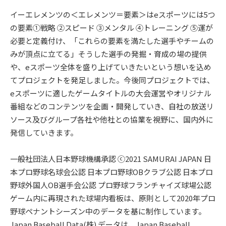
イーエレメンツの＜エレメンツ＝要素＞はeスポーツには5つ
の要素①戦略 ②スピード ③メンタル ④トレーニング ⑤運が
必要と定義付け、「これらの要素を満たした選手やチームの
みが頂点に立てる」そうした選手の発掘・育成の場の提供
や、eスポーツ全体を盛り上げていきたいという想いを込め
てプロジェクトを発足しました。今後同プロジェクトでは、
eスポーツに適したゲームタイトルの大会運営やオリジナル
番組などのコンテンツを企画・開発していき、自社の放送リ
ソース及びグループ各社や他社との協業を視野に、国内外に
発信していきます。
一般社団法人日本野球機構承認 ⓒ2021 SAMURAI JAPAN 日
本プロ野球名球会公認 日本プロ野球OBクラブ公認 日本プロ
野球外国人OB選手会公認 プロ野球フランチャイズ球場公認
ゲーム内に再現された球場内看板は、原則として2020年プロ
野球ペナントシーズン中のデータを基に制作しています。
Japan Baseball Data(株) データは、Japan Baseball