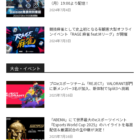
（月）19:00より配信！
2024年7月4日
競技麻雀として史上初となる有観客大型オフライ
ンイベント「RAGE 麻雀 feat.Mリーグ」が開催
2024年7月3日
大会・イベント
プロeスポーツチーム「REJECT」 VALORANT部門
に新メンバー3名が加入、新体制でSplit3へ挑戦
2025年7月16日
「ABEMA」にて世界最大のeスポーツイベント
『Esports World Cup 2025』のハイライトを毎週
配信＆厳選試合の生中継が決定！
2025年7月16日