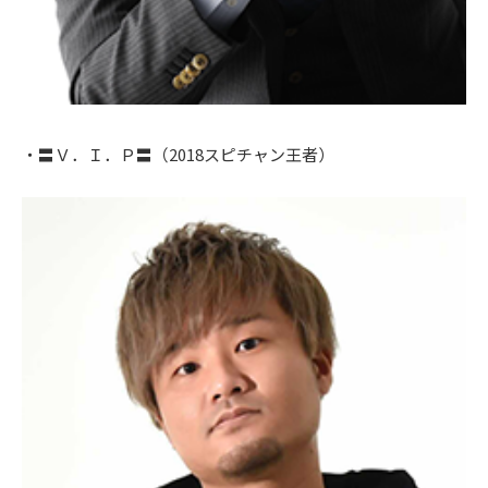
・〓Ｖ．Ｉ．Ｐ〓（2018スピチャン王者）