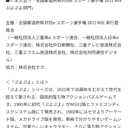
■＜本大会＞「全国都道府県対抗e スポーツ選手権 2021 MIE
ぷよぷよ部門」
主催：全国都道府県対抗e スポーツ選手権 2021 MIE 実行委
員会
（一般社団法人三重県e スポーツ連合、一般社団法人日本e
スポーツ連合、株式会社中日新聞社、三重テレビ放送株式会
社、三重エフエム放送株式会社、株式会社共同通信デジタ
ル）
協力：株式会社セガ
＜「ぷよぷよ」とは＞
「ぷよぷよ」シリーズは、2021年で30周年をむかえて世代を
超えて愛される、国民的落ち物アクションパズルゲームで
す。1991年に初代『ぷよぷよ』がMSX2版とファミコンディ
スクシステム版にて発売され、1992年にはセガよりアーケー
ド版、メガドライブ版を発売。単純で分かりやすいゲームシ
ステム、可愛らしいキャラクター、さらに落ち物アクション