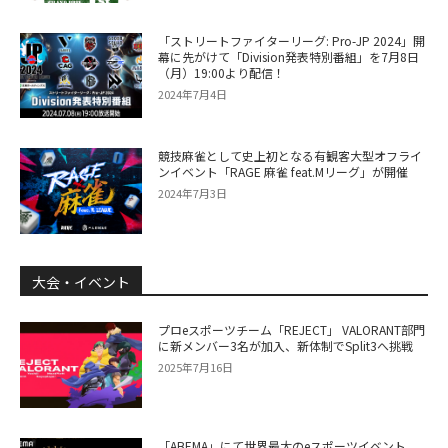
「ストリートファイターリーグ: Pro-JP 2024」開
幕に先がけて「Division発表特別番組」を7月8日
（月）19:00より配信！
2024年7月4日
競技麻雀として史上初となる有観客大型オフライ
ンイベント「RAGE 麻雀 feat.Mリーグ」が開催
2024年7月3日
大会・イベント
プロeスポーツチーム「REJECT」 VALORANT部門
に新メンバー3名が加入、新体制でSplit3へ挑戦
2025年7月16日
「ABEMA」にて世界最大のeスポーツイベント