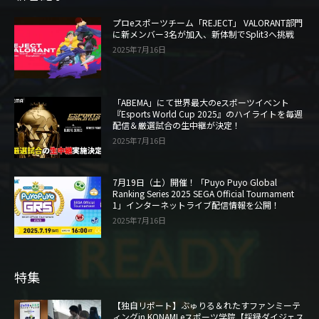
プロeスポーツチーム「REJECT」 VALORANT部門
に新メンバー3名が加入、新体制でSplit3へ挑戦
2025年7月16日
「ABEMA」にて世界最大のeスポーツイベント
『Esports World Cup 2025』のハイライトを毎週
配信＆厳選試合の生中継が決定！
2025年7月16日
7月19日（土）開催！「Puyo Puyo Global
Ranking Series 2025 SEGA Official Tournament
1」インターネットライブ配信情報を公開！
2025年7月16日
特集
【独自リポート】ぶゅりる＆れたすファンミーテ
ィングin KONAMI eスポーツ学院【採録ダイジェス