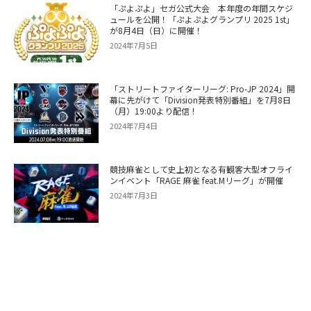
「ぷよぷよ」セガ公式大会 本年度の年間スケジ
ュールを公開！「ぷよぷよグランプリ 2025 1st」
が8月4日（日）に開催！
2024年7月5日
「ストリートファイターリーグ: Pro-JP 2024」開
幕に先がけて「Division発表特別番組」を7月8日
（月）19:00より配信！
2024年7月4日
競技麻雀として史上初となる有観客大型オフライ
ンイベント「RAGE 麻雀 feat.Mリーグ」が開催
2024年7月3日