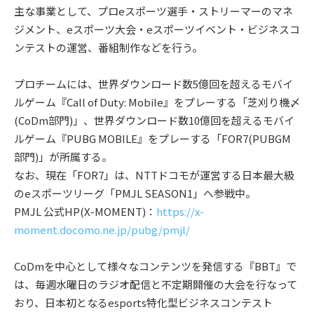
主な事業として、プロeスポーツ選手・ストリーマーのマネ
ジメント、eスポーツ大会・eスポーツイベント・ビジネスコ
ンテストの運営、番組制作などを行う。
プロチームには、世界ダウンロード数5億回を超えるモバイ
ルゲーム『Call of Duty: Mobile』をプレーする「芝刈り機〆
(CoDm部門)」、世界ダウンロード数10億回を超えるモバイ
ルゲーム『PUBG MOBILE』をプレーする「FOR7(PUBGM
部門)」が所属する。
なお、現在「FOR7」は、NTTドコモが運営する日本最大級
のeスポーツリーグ「PMJL SEASON1」へ参戦中。
PMJL 公式HP(X-MOMENT)：
https://x-
moment.docomo.ne.jp/pubg/pmjl/
CoDmを中心として様々なコンテンツを発信する『BBT』で
は、毎週水曜日のラジオ配信と不定期開催の大会を行なって
おり、日本初となるesports特化型ビジネスコンテスト