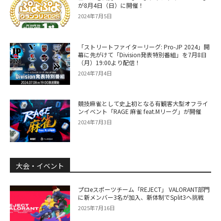
が8月4日（日）に開催！
2024年7月5日
「ストリートファイターリーグ: Pro-JP 2024」開
幕に先がけて「Division発表特別番組」を7月8日
（月）19:00より配信！
2024年7月4日
競技麻雀として史上初となる有観客大型オフライ
ンイベント「RAGE 麻雀 feat.Mリーグ」が開催
2024年7月3日
大会・イベント
プロeスポーツチーム「REJECT」 VALORANT部門
に新メンバー3名が加入、新体制でSplit3へ挑戦
2025年7月16日