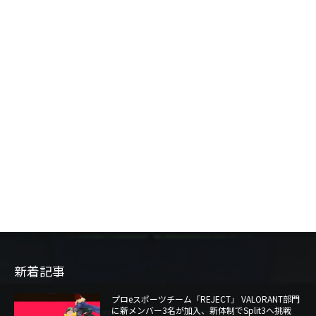
新着記事
プロeスポーツチーム「REJECT」 VALORANT部門
に新メンバー3名が加入、新体制でSplit3へ挑戦