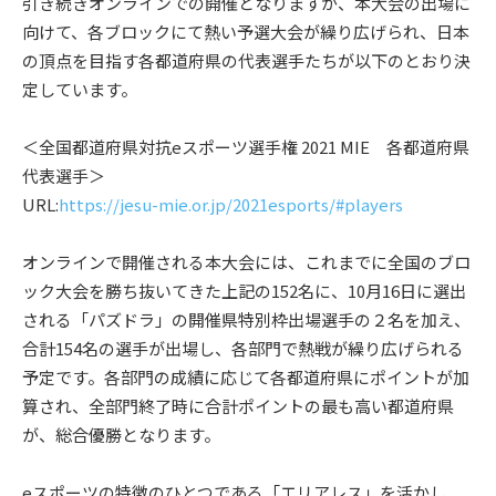
引き続きオンラインでの開催となりますが、本大会の出場に
向けて、各ブロックにて熱い予選大会が繰り広げられ、日本
の頂点を目指す各都道府県の代表選手たちが以下のとおり決
定しています。
＜全国都道府県対抗eスポーツ選手権 2021 MIE 各都道府県
代表選手＞
URL:
https://jesu-mie.or.jp/2021esports/#players
オンラインで開催される本大会には、これまでに全国のブロ
ック大会を勝ち抜いてきた上記の152名に、10月16日に選出
される「パズドラ」の開催県特別枠出場選手の２名を加え、
合計154名の選手が出場し、各部門で熱戦が繰り広げられる
予定です。各部門の成績に応じて各都道府県にポイントが加
算され、全部門終了時に合計ポイントの最も高い都道府県
が、総合優勝となります。
eスポーツの特徴のひとつである「エリアレス」を活かし