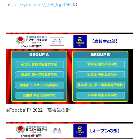
https://youtu.be/_hB_Vjg3MOk
）
eFootball™ 2022 高校生の部