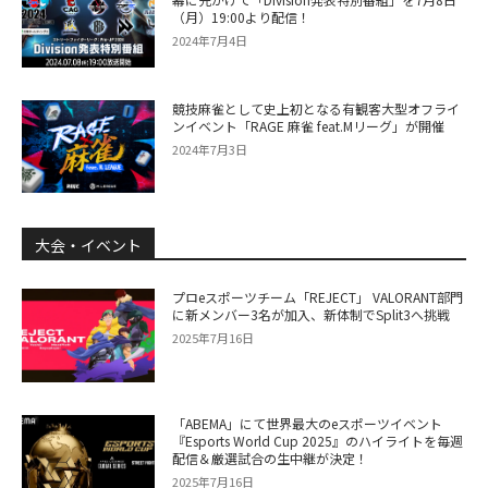
（月）19:00より配信！
2024年7月4日
競技麻雀として史上初となる有観客大型オフライ
ンイベント「RAGE 麻雀 feat.Mリーグ」が開催
2024年7月3日
大会・イベント
プロeスポーツチーム「REJECT」 VALORANT部門
に新メンバー3名が加入、新体制でSplit3へ挑戦
2025年7月16日
「ABEMA」にて世界最大のeスポーツイベント
『Esports World Cup 2025』のハイライトを毎週
配信＆厳選試合の生中継が決定！
2025年7月16日