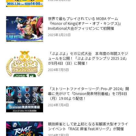
世界で最もプレイされている MOBA ゲーム
『Honor of Kings(オナー・オブ・キングス)』
Invitational大会がフィリピンにて初開催
2025年1月23日
「ぷよぷよ」セガ公式大会 本年度の年間スケジ
ュールを公開！「ぷよぷよグランプリ 2025 1st」
が8月4日（日）に開催！
2024年7月5日
「ストリートファイターリーグ: Pro-JP 2024」開
幕に先がけて「Division発表特別番組」を7月8日
（月）19:00より配信！
2024年7月4日
競技麻雀として史上初となる有観客大型オフライ
ンイベント「RAGE 麻雀 feat.Mリーグ」が開催
2024年7月3日