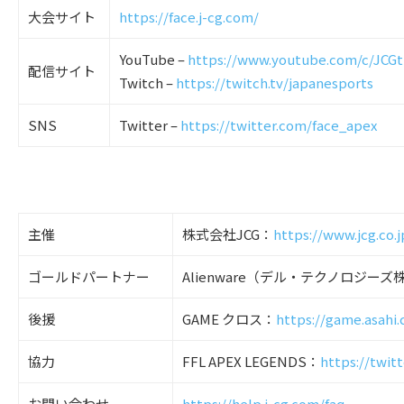
大会サイト
https://face.j-cg.com/
YouTube –
https://www.youtube.com/c/JCG
配信サイト
Twitch –
https://twitch.tv/japanesports
SNS
Twitter –
https://twitter.com/face_apex
主催
株式会社JCG：
https://www.jcg.co.j
ゴールドパートナー
Alienware（デル・テクノロジー
後援
GAME クロス：
https://game.asahi
協力
FFL APEX LEGENDS：
https://twit
お問い合わせ
https://help.j-cg.com/faq