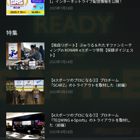
1」インターネットライブ配信情報を公開！
2025年7月16日
特集
【独自リポート】ぶゅりる＆れたすファンミーテ
ィングin KONAMI eスポーツ学院【採録ダイジェス
ト】
2023年7月14日
【eスポーツのプロになる②】プロチーム
「SCARZ」のトライアウトを取材した（前編）
2023年5月19日
【eスポーツのプロになる①】プロチーム
「TEQWING e-Sports」のトライアウトを取材し
た（前編）
2023年4月28日