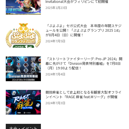
Invitational大会がフィリピンにて初開催
2025年1月23日
「ぷよぷよ」セガ公式大会 本年度の年間スケジ
ュールを公開！「ぷよぷよグランプリ 2025 1st」
が8月4日（日）に開催！
2024年7月5日
「ストリートファイターリーグ: Pro-JP 2024」開
幕に先がけて「Division発表特別番組」を7月8日
（月）19:00より配信！
2024年7月4日
競技麻雀として史上初となる有観客大型オフライ
ンイベント「RAGE 麻雀 feat.Mリーグ」が開催
2024年7月3日
大会・イベント