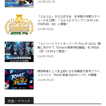
2025年1月23日
「ぷよぷよ」セガ公式大会 本年度の年間スケジ
ュールを公開！「ぷよぷよグランプリ 2025 1st」
が8月4日（日）に開催！
2024年7月5日
「ストリートファイターリーグ: Pro-JP 2024」開
幕に先がけて「Division発表特別番組」を7月8日
（月）19:00より配信！
2024年7月4日
競技麻雀として史上初となる有観客大型オフライ
ンイベント「RAGE 麻雀 feat.Mリーグ」が開催
2024年7月3日
大会・イベント