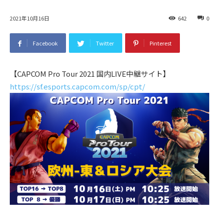
2021年10月16日
642
0
Facebook
Twitter
Pinterest
【CAPCOM Pro Tour 2021 国内LIVE中継サイト】
https://sf.esports.capcom.com/sp/cpt/