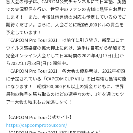
各⼤会の様⼦は、CAPCOM公式チャンネルにて⽇本語、英語
での実況配信を⾏い、世界中のファンの皆様に熱狂をお届け
します！ また、今後は他⾔語の対応も予定しているのでご
期待ください。さらに、⼤会ごとに総額5,000ドルの賞⾦を
予定しています！
「CAPCOM Pro Tour 2021」は前年に引き続き、新型コロナ
ウイルス感染症の拡⼤抑⽌に向け、選⼿は⾃宅から参加する
完全オンライン⼤会として⽇本時間の2021年4⽉17⽇(⼟)か
ら2022年1⽉23⽇(⽇)で開催中。
「CAPCOM Pro Tour 2021」各⼤会の優勝者は、2022年初頭
に予定されている「CAPCOM CUP VIII」の出場権も獲得可能
になります！ 総額200,000ドル以上の賞⾦とともに、世界
最強の称号を勝ち取るのはどの選⼿なのか、1年を通じたツ
アー⼤会の結末もお⾒逃しなく！
【CAPCOM Pro Tour公式サイト】
https://capcomprotour.com/
【CAPCOM Pro Tour 2021 国内LIVE中継サイト】