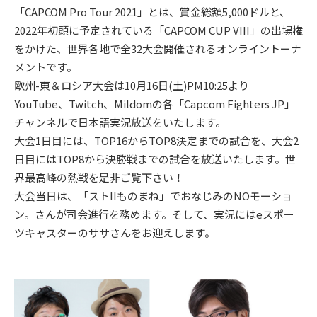
「CAPCOM Pro Tour 2021」とは、賞⾦総額5,000ドルと、
2022年初頭に予定されている「CAPCOM CUP VIII」の出場権
をかけた、世界各地で全32⼤会開催されるオンライントーナ
メントです。
欧州-東＆ロシア大会は10⽉16⽇(土)PM10:25より
YouTube、Twitch、Mildomの各「Capcom Fighters JP」
チャンネルで⽇本語実況放送をいたします。
⼤会1⽇⽬には、TOP16からTOP8決定までの試合を、⼤会2
⽇⽬にはTOP8から決勝戦までの試合を放送いたします。世
界最⾼峰の熱戦を是⾮ご覧下さい！
⼤会当⽇は、「ストIIものまね」でおなじみのNOモーショ
ン。さんが司会進⾏を務めます。そして、実況にはeスポー
ツキャスターのササさんをお迎えします。