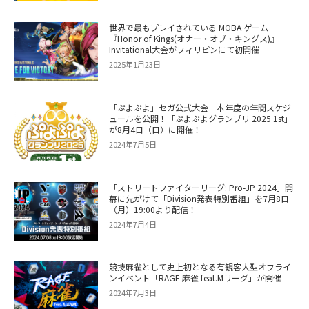
世界で最もプレイされている MOBA ゲーム
『Honor of Kings(オナー・オブ・キングス)』
Invitational大会がフィリピンにて初開催
2025年1月23日
「ぷよぷよ」セガ公式大会 本年度の年間スケジ
ュールを公開！「ぷよぷよグランプリ 2025 1st」
が8月4日（日）に開催！
2024年7月5日
「ストリートファイターリーグ: Pro-JP 2024」開
幕に先がけて「Division発表特別番組」を7月8日
（月）19:00より配信！
2024年7月4日
競技麻雀として史上初となる有観客大型オフライ
ンイベント「RAGE 麻雀 feat.Mリーグ」が開催
2024年7月3日