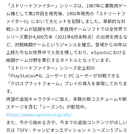
「ストリートファイター」シリーズは、1987年に業務⽤ゲー
ム機として第1作⽬を発売後、1991年発売の『ストリートフ
ァイターII』において⼤ヒットを記録しました。⾰新的な対
戦システムが話題を呼び、家庭⽤ゲームソフトでは全世界で
シリーズ累計4,600万本（2021年6⽉末時点）の出荷を誇るな
ど、対戦格闘ゲームというジャンルを確⽴。登場から30年以
上経た今なお世界中で⼈気を博しており、eSportsにおける
格闘ゲーム分野を牽引するタイトルとなっています。
「ストリートファイター」シリーズ史上初の
「PlayStation®4」ユーザーと PC ユーザーが対戦できる
「クロスプラットフォーム」プレイの導⼊を実現しておりま
す。
待望の追加キャラクターに加え、多数の新コスチュームや新
ステージを含む「シーズン5」が配信中。
https://www.capcom.co.jp/sfv/
また、今から始める⽅や、今までの追加コンテンツがほしい
⽅は『SFV：チャンピオンエディション ＋ シーズン 5 プレミ