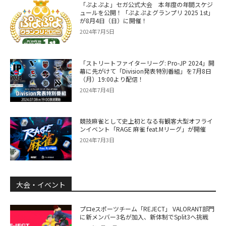
「ぷよぷよ」セガ公式大会 本年度の年間スケジ
ュールを公開！「ぷよぷよグランプリ 2025 1st」
が8月4日（日）に開催！
2024年7月5日
「ストリートファイターリーグ: Pro-JP 2024」開
幕に先がけて「Division発表特別番組」を7月8日
（月）19:00より配信！
2024年7月4日
競技麻雀として史上初となる有観客大型オフライ
ンイベント「RAGE 麻雀 feat.Mリーグ」が開催
2024年7月3日
大会・イベント
プロeスポーツチーム「REJECT」 VALORANT部門
に新メンバー3名が加入、新体制でSplit3へ挑戦