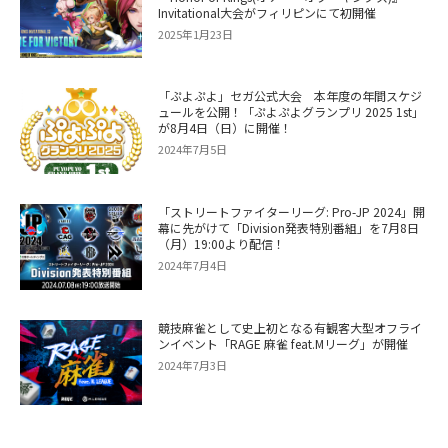
Invitational大会がフィリピンにて初開催
2025年1月23日
「ぷよぷよ」セガ公式大会 本年度の年間スケジ
ュールを公開！「ぷよぷよグランプリ 2025 1st」
が8月4日（日）に開催！
2024年7月5日
「ストリートファイターリーグ: Pro-JP 2024」開
幕に先がけて「Division発表特別番組」を7月8日
（月）19:00より配信！
2024年7月4日
競技麻雀として史上初となる有観客大型オフライ
ンイベント「RAGE 麻雀 feat.Mリーグ」が開催
2024年7月3日