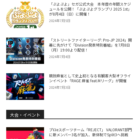
「ぷよぷよ」セガ公式大会 本年度の年間スケジ
ュールを公開！「ぷよぷよグランプリ 2025 1st」
が8月4日（日）に開催！
2024年7月5日
「ストリートファイターリーグ: Pro-JP 2024」開
幕に先がけて「Division発表特別番組」を7月8日
（月）19:00より配信！
2024年7月4日
競技麻雀として史上初となる有観客大型オフライ
ンイベント「RAGE 麻雀 feat.Mリーグ」が開催
2024年7月3日
大会・イベント
プロeスポーツチーム「REJECT」 VALORANT部門
に新メンバー3名が加入、新体制でSplit3へ挑戦