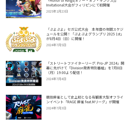
『Honor of Kings(オナー・オブ・キングス)』
Invitational大会がフィリピンにて初開催
2025年1月23日
「ぷよぷよ」セガ公式大会 本年度の年間スケジ
ュールを公開！「ぷよぷよグランプリ 2025 1st」
が8月4日（日）に開催！
2024年7月5日
「ストリートファイターリーグ: Pro-JP 2024」開
幕に先がけて「Division発表特別番組」を7月8日
（月）19:00より配信！
2024年7月4日
競技麻雀として史上初となる有観客大型オフライ
ンイベント「RAGE 麻雀 feat.Mリーグ」が開催
2024年7月3日