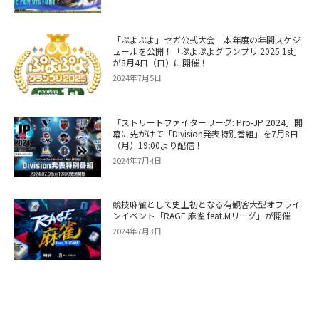
「ぷよぷよ」セガ公式大会 本年度の年間スケジ
ュールを公開！「ぷよぷよグランプリ 2025 1st」
が8月4日（日）に開催！
2024年7月5日
「ストリートファイターリーグ: Pro-JP 2024」開
幕に先がけて「Division発表特別番組」を7月8日
（月）19:00より配信！
2024年7月4日
競技麻雀として史上初となる有観客大型オフライ
ンイベント「RAGE 麻雀 feat.Mリーグ」が開催
2024年7月3日