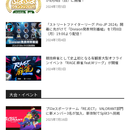
が8月4日（日）に開催！
2024年7月5日
「ストリートファイターリーグ: Pro-JP 2024」開
幕に先がけて「Division発表特別番組」を7月8日
（月）19:00より配信！
2024年7月4日
競技麻雀として史上初となる有観客大型オフライ
ンイベント「RAGE 麻雀 feat.Mリーグ」が開催
2024年7月3日
大会・イベント
プロeスポーツチーム「REJECT」 VALORANT部門
に新メンバー3名が加入、新体制でSplit3へ挑戦
2025年7月16日