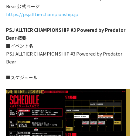
Bear 公式ページ
https://psjalltierchampionship.jp
P
SJ ALLTIER CHAMPIONSHIP #3 Powered by Predator
Bear
概要
■イベント名
PSJ ALLTIER CHAMPIONSHIP #3 Powered by Predator
Bear
■スケジュール