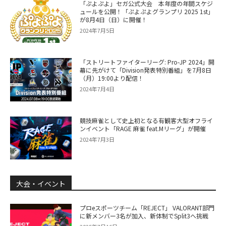
「ぷよぷよ」セガ公式大会 本年度の年間スケジ
ュールを公開！「ぷよぷよグランプリ 2025 1st」
が8月4日（日）に開催！
2024年7月5日
「ストリートファイターリーグ: Pro-JP 2024」開
幕に先がけて「Division発表特別番組」を7月8日
（月）19:00より配信！
2024年7月4日
競技麻雀として史上初となる有観客大型オフライ
ンイベント「RAGE 麻雀 feat.Mリーグ」が開催
2024年7月3日
大会・イベント
プロeスポーツチーム「REJECT」 VALORANT部門
に新メンバー3名が加入、新体制でSplit3へ挑戦