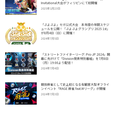
Invitational大会がフィリピンにて初開催
2025年1月23日
「ぷよぷよ」セガ公式大会 本年度の年間スケジ
ュールを公開！「ぷよぷよグランプリ 2025 1st」
が8月4日（日）に開催！
2024年7月5日
「ストリートファイターリーグ: Pro-JP 2024」開
幕に先がけて「Division発表特別番組」を7月8日
（月）19:00より配信！
2024年7月4日
競技麻雀として史上初となる有観客大型オフライ
ンイベント「RAGE 麻雀 feat.Mリーグ」が開催
2024年7月3日