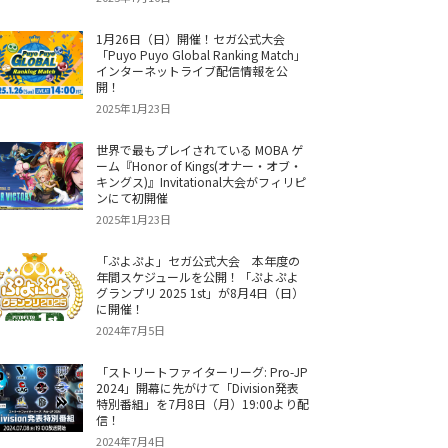
1月26日（日）開催！セガ公式大会
「Puyo Puyo Global Ranking Match」
インターネットライブ配信情報を公
開！
2025年1月23日
世界で最もプレイされている MOBA ゲ
ーム『Honor of Kings(オナー・オブ・
キングス)』Invitational大会がフィリピ
ンにて初開催
2025年1月23日
「ぷよぷよ」セガ公式大会 本年度の
年間スケジュールを公開！「ぷよぷよ
グランプリ 2025 1st」が8月4日（日）
に開催！
2024年7月5日
「ストリートファイターリーグ: Pro-JP
2024」開幕に先がけて「Division発表
特別番組」を7月8日（月）19:00より配
信！
2024年7月4日