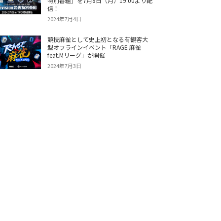
特別番組」を7月8日（月）19:00より配
信！
2024年7月4日
競技麻雀として史上初となる有観客大
型オフラインイベント「RAGE 麻雀
feat.Mリーグ」が開催
2024年7月3日