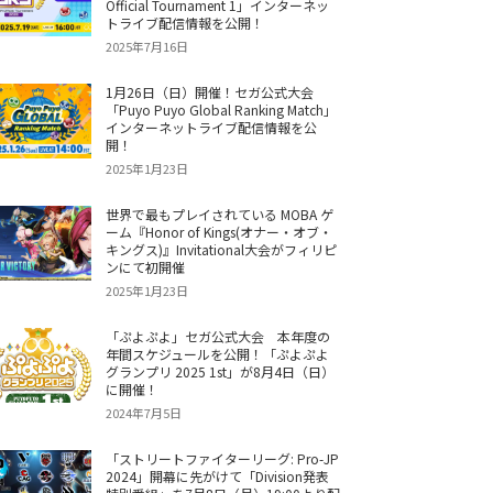
Official Tournament 1」インターネッ
トライブ配信情報を公開！
2025年7月16日
1月26日（日）開催！セガ公式大会
「Puyo Puyo Global Ranking Match」
インターネットライブ配信情報を公
開！
2025年1月23日
世界で最もプレイされている MOBA ゲ
ーム『Honor of Kings(オナー・オブ・
キングス)』Invitational大会がフィリピ
ンにて初開催
2025年1月23日
「ぷよぷよ」セガ公式大会 本年度の
年間スケジュールを公開！「ぷよぷよ
グランプリ 2025 1st」が8月4日（日）
に開催！
2024年7月5日
「ストリートファイターリーグ: Pro-JP
2024」開幕に先がけて「Division発表