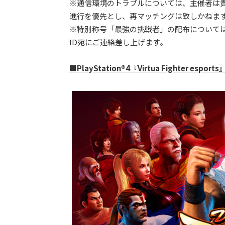
※通信環境のトラブルについては、主催者は
進行を優先とし、再マッチングは致しかねま
※特別称号「最強の挑戦者」の配布については、後日
ID宛にご連絡差し上げます。
■PlayStation®4『Virtua Fighter esp