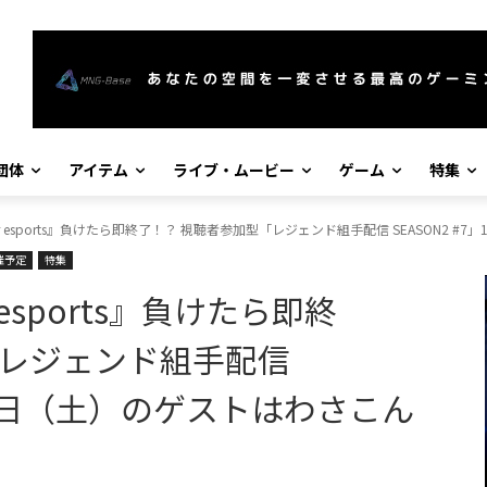
団体
アイテム
ライブ・ムービー
ゲーム
特集
Fighter esports』負けたら即終了！？ 視聴者参加型「レジェンド組手配信 SEASON
催予定
特集
er esports』負けたら即終
「レジェンド組手配信
月11日（土）のゲストはわさこん