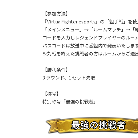
【参加方法】
『Virtua Fighter esports』の「組手戦」を
「メインメニュー」→「ルームマッチ」→「組手
コードを入力しレジェンドプレイヤーのルー
パスコードは放送中に番組内で発表いたしま
※対戦を終えた挑戦者の方はルームからご退
【勝利条件】
3 ラウンド、1 セット先取
【称号】
特別称号「最強の挑戦者」