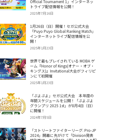
Official Tournament 1」インターネッ
トライブ配信情報を公開！
2025年7月16日
1月26日（日）開催！セガ公式大会
「Puyo Puyo Global Ranking Match」
インターネットライブ配信情報を公
開！
2025年1月23日
世界で最もプレイされている MOBA ゲ
ーム『Honor of Kings(オナー・オブ・
キングス)』Invitational大会がフィリピ
ンにて初開催
2025年1月23日
「ぷよぷよ」セガ公式大会 本年度の
年間スケジュールを公開！「ぷよぷよ
グランプリ 2025 1st」が8月4日（日）
に開催！
2024年7月5日
「ストリートファイターリーグ: Pro-JP
2024」開幕に先がけて「Division発表