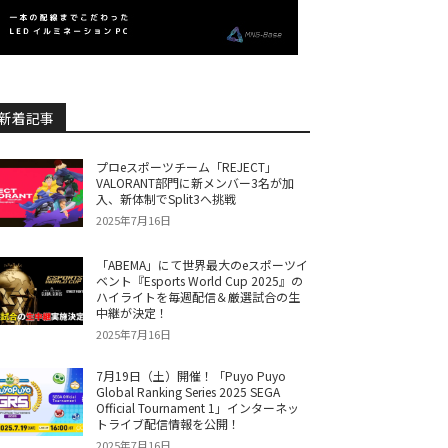
新着記事
プロeスポーツチーム「REJECT」
VALORANT部門に新メンバー3名が加
入、新体制でSplit3へ挑戦
2025年7月16日
「ABEMA」にて世界最大のeスポーツイ
ベント『Esports World Cup 2025』の
ハイライトを毎週配信＆厳選試合の生
中継が決定！
2025年7月16日
7月19日（土）開催！「Puyo Puyo
Global Ranking Series 2025 SEGA
Official Tournament 1」インターネッ
トライブ配信情報を公開！
2025年7月16日