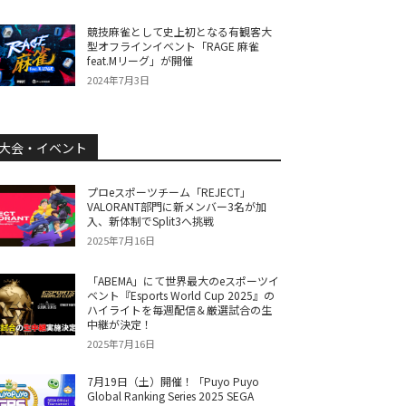
競技麻雀として史上初となる有観客大
型オフラインイベント「RAGE 麻雀
feat.Mリーグ」が開催
2024年7月3日
大会・イベント
プロeスポーツチーム「REJECT」
VALORANT部門に新メンバー3名が加
入、新体制でSplit3へ挑戦
2025年7月16日
「ABEMA」にて世界最大のeスポーツイ
ベント『Esports World Cup 2025』の
ハイライトを毎週配信＆厳選試合の生
中継が決定！
2025年7月16日
7月19日（土）開催！「Puyo Puyo
Global Ranking Series 2025 SEGA