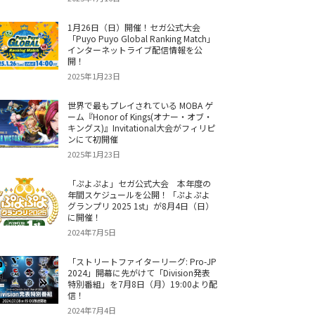
1月26日（日）開催！セガ公式大会
「Puyo Puyo Global Ranking Match」
インターネットライブ配信情報を公
開！
2025年1月23日
世界で最もプレイされている MOBA ゲ
ーム『Honor of Kings(オナー・オブ・
キングス)』Invitational大会がフィリピ
ンにて初開催
2025年1月23日
「ぷよぷよ」セガ公式大会 本年度の
年間スケジュールを公開！「ぷよぷよ
グランプリ 2025 1st」が8月4日（日）
に開催！
2024年7月5日
「ストリートファイターリーグ: Pro-JP
2024」開幕に先がけて「Division発表
特別番組」を7月8日（月）19:00より配
信！
2024年7月4日