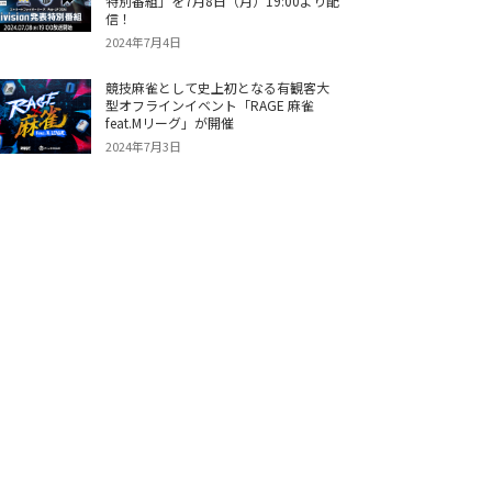
特別番組」を7月8日（月）19:00より配
信！
2024年7月4日
競技麻雀として史上初となる有観客大
型オフラインイベント「RAGE 麻雀
feat.Mリーグ」が開催
2024年7月3日