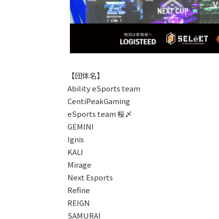
【団体名】
Ability eSports team
CentiPeakGaming
eSports team 桜〆
GEMINI
Ignis
KALI
Mirage
Next Esports
Refine
REIGN
SAMURAI