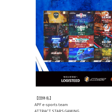
【団体名】
APF e-sports team
ATTRACT STARS GAMING