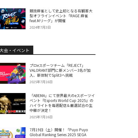
競技麻雀として史上初となる有観客大
型オフラインイベント「RAGE 麻雀
feat.Mリーグ」が開催
2024年7月3日
大会・イベント
プロeスポーツチーム「REJECT」
VALORANT部門に新メンバー3名が加
入、新体制でSplit3へ挑戦
2025年7月16日
「ABEMA」にて世界最大のeスポーツイ
ベント『Esports World Cup 2025』の
ハイライトを毎週配信＆厳選試合の生
中継が決定！
2025年7月16日
7月19日（土）開催！「Puyo Puyo
Global Ranking Series 2025 SEGA