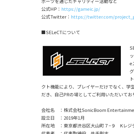
ポーツを通じたチャリティー活動など
公式HP：
https://gameic.jp/
公式Twitter：
https://twitter.com/project
■SELeCTについて
S
ッ
e
グ
ト
クト機能により、プレイヤーだけでなく、学
だき、自己PRの場としてご利用いただいてお
会社名 ：株式会社SonicBoom Entertainme
設立日 ：2019年1月
所在地 ：東京都渋谷区大山町７−９ Kレジデ
代表者 ：代表取締役 井手剛志