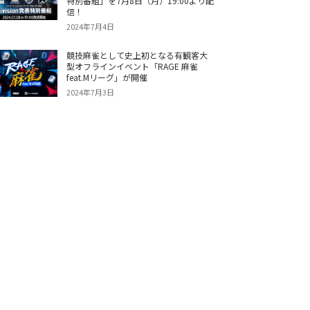
特別番組」を7月8日（月）19:00より配
信！
2024年7月4日
競技麻雀として史上初となる有観客大
型オフラインイベント「RAGE 麻雀
feat.Mリーグ」が開催
2024年7月3日