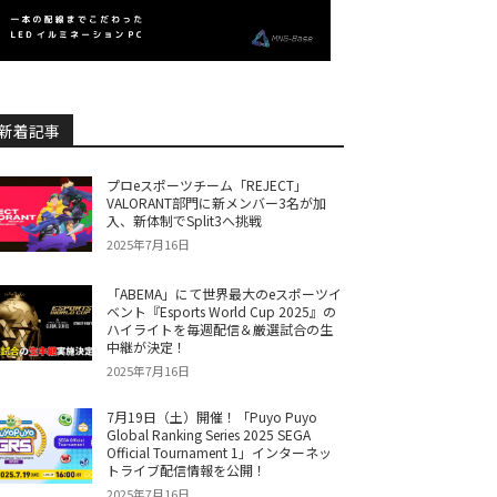
新着記事
プロeスポーツチーム「REJECT」
VALORANT部門に新メンバー3名が加
入、新体制でSplit3へ挑戦
2025年7月16日
「ABEMA」にて世界最大のeスポーツイ
ベント『Esports World Cup 2025』の
ハイライトを毎週配信＆厳選試合の生
中継が決定！
2025年7月16日
7月19日（土）開催！「Puyo Puyo
Global Ranking Series 2025 SEGA
Official Tournament 1」インターネッ
トライブ配信情報を公開！
2025年7月16日