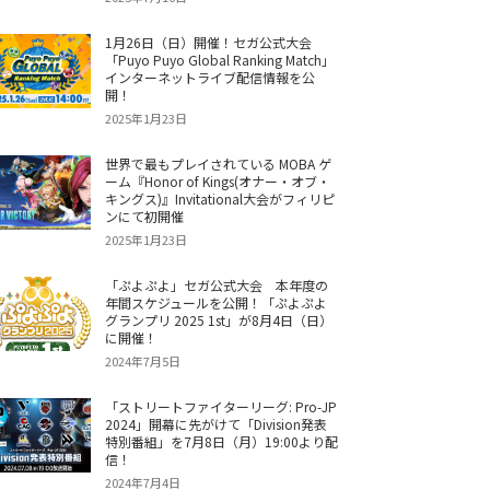
1月26日（日）開催！セガ公式大会
「Puyo Puyo Global Ranking Match」
インターネットライブ配信情報を公
開！
2025年1月23日
世界で最もプレイされている MOBA ゲ
ーム『Honor of Kings(オナー・オブ・
キングス)』Invitational大会がフィリピ
ンにて初開催
2025年1月23日
「ぷよぷよ」セガ公式大会 本年度の
年間スケジュールを公開！「ぷよぷよ
グランプリ 2025 1st」が8月4日（日）
に開催！
2024年7月5日
「ストリートファイターリーグ: Pro-JP
2024」開幕に先がけて「Division発表
特別番組」を7月8日（月）19:00より配
信！
2024年7月4日