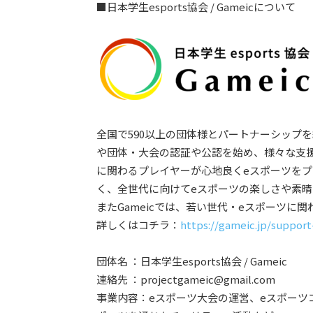
■日本学生esports協会 / Gameicについて
全国で590以上の団体様とパートナーシップ
や団体・大会の認証や公認を始め、様々な支
に関わるプレイヤーが心地良くeスポーツを
く、全世代に向けてeスポーツの楽しさや素
またGameicでは、若い世代・eスポーツに
詳しくはコチラ：
https://gameic.jp/suppor
団体名 ：日本学生esports協会 / Gameic
連絡先 ：projectgameic@gmail.com
事業内容：eスポーツ大会の運営、eスポーツ