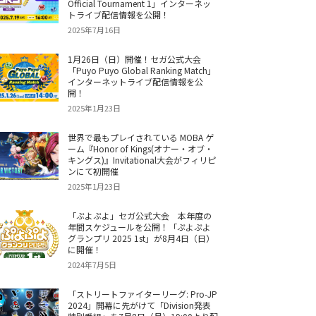
Official Tournament 1」インターネッ
トライブ配信情報を公開！
2025年7月16日
1月26日（日）開催！セガ公式大会
「Puyo Puyo Global Ranking Match」
インターネットライブ配信情報を公
開！
2025年1月23日
世界で最もプレイされている MOBA ゲ
ーム『Honor of Kings(オナー・オブ・
キングス)』Invitational大会がフィリピ
ンにて初開催
2025年1月23日
「ぷよぷよ」セガ公式大会 本年度の
年間スケジュールを公開！「ぷよぷよ
グランプリ 2025 1st」が8月4日（日）
に開催！
2024年7月5日
「ストリートファイターリーグ: Pro-JP
2024」開幕に先がけて「Division発表