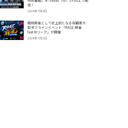
特別番組」を7月8日（月）19:00より配
信！
2024年7月4日
競技麻雀として史上初となる有観客大
型オフラインイベント「RAGE 麻雀
feat.Mリーグ」が開催
2024年7月3日