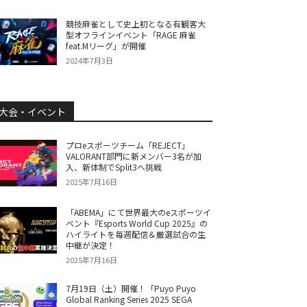
競技麻雀として史上初となる有観客大
型オフラインイベント「RAGE 麻雀
feat.Mリーグ」が開催
2024年7月3日
大会・イベント
プロeスポーツチーム「REJECT」
VALORANT部門に新メンバー3名が加
入、新体制でSplit3へ挑戦
2025年7月16日
「ABEMA」にて世界最大のeスポーツイ
ベント『Esports World Cup 2025』の
ハイライトを毎週配信＆厳選試合の生
中継が決定！
2025年7月16日
7月19日（土）開催！「Puyo Puyo
Global Ranking Series 2025 SEGA