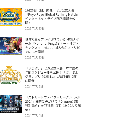
1月26日（日）開催！セガ公式大会
「Puyo Puyo Global Ranking Match」
インターネットライブ配信情報を公
開！
2025年1月23日
世界で最もプレイされている MOBA ゲ
ーム『Honor of Kings(オナー・オブ・
キングス)』Invitational大会がフィリピ
ンにて初開催
2025年1月23日
「ぷよぷよ」セガ公式大会 本年度の
年間スケジュールを公開！「ぷよぷよ
グランプリ 2025 1st」が8月4日（日）
に開催！
2024年7月5日
「ストリートファイターリーグ: Pro-JP
2024」開幕に先がけて「Division発表
特別番組」を7月8日（月）19:00より配
信！
2024年7月4日