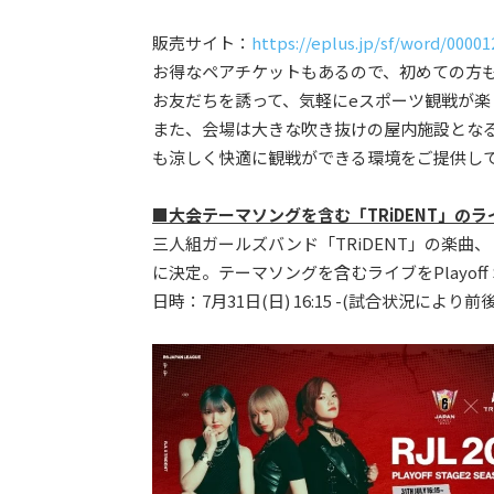
販売サイト：
https://eplus.jp/sf/word/0000
お得なペアチケットもあるので、初めての方
お友だちを誘って、気軽にeスポーツ観戦が楽
また、会場は大きな吹き抜けの屋内施設とな
も涼しく快適に観戦ができる環境をご提供し
■大会テーマソングを含む「TRiDENT」の
三人組ガールズバンド「TRiDENT」の楽曲、『DIS
に決定。テーマソングを含むライブをPlayoff 
日時：7月31日(日) 16:15 -(試合状況により