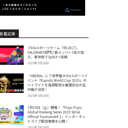
新着記事
プロeスポーツチーム「REJECT」
VALORANT部門に新メンバー3名が加
入、新体制でSplit3へ挑戦
2025年7月16日
「ABEMA」にて世界最大のeスポーツイ
ベント『Esports World Cup 2025』の
ハイライトを毎週配信＆厳選試合の生
中継が決定！
2025年7月16日
7月19日（土）開催！「Puyo Puyo
Global Ranking Series 2025 SEGA
Official Tournament 1」インターネッ
トライブ配信情報を公開！
2025年7月16日