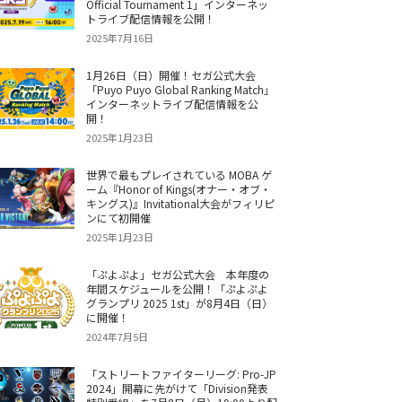
Official Tournament 1」インターネッ
トライブ配信情報を公開！
2025年7月16日
1月26日（日）開催！セガ公式大会
「Puyo Puyo Global Ranking Match」
インターネットライブ配信情報を公
開！
2025年1月23日
世界で最もプレイされている MOBA ゲ
ーム『Honor of Kings(オナー・オブ・
キングス)』Invitational大会がフィリピ
ンにて初開催
2025年1月23日
「ぷよぷよ」セガ公式大会 本年度の
年間スケジュールを公開！「ぷよぷよ
グランプリ 2025 1st」が8月4日（日）
に開催！
2024年7月5日
「ストリートファイターリーグ: Pro-JP
2024」開幕に先がけて「Division発表