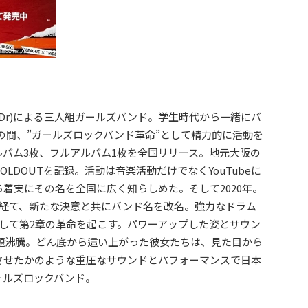
、NAGISA(Dr)による三人組ガールズバンド。学生時代から一緒にバ
年もの間、”ガールズロックバンド革命”として精力的に活動を
バム3枚、フルアルバム1枚を全国リリース。地元大阪の
LDOUTを記録。活動は音楽活動だけでなくYouTubeに
着実にその名を全国に広く知らしめた。そして2020年。
を経て、新たな決意と共にバンド名を改名。強力なドラム
NT”として第2章の革命を起こす。パワーアップした姿とサウン
題沸騰。どん底から這い上がった彼女たちは、見た目から
させたかのような重圧なサウンドとパフォーマンスで日本
ールズロックバンド。