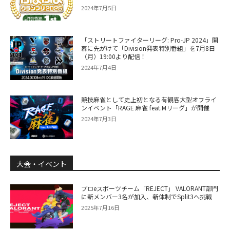
2024年7月5日
「ストリートファイターリーグ: Pro-JP 2024」開
幕に先がけて「Division発表特別番組」を7月8日
（月）19:00より配信！
2024年7月4日
競技麻雀として史上初となる有観客大型オフライ
ンイベント「RAGE 麻雀 feat.Mリーグ」が開催
2024年7月3日
大会・イベント
プロeスポーツチーム「REJECT」 VALORANT部門
に新メンバー3名が加入、新体制でSplit3へ挑戦
2025年7月16日