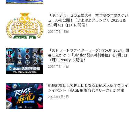
「ぷよぷよ」セガ公式大会 本年度の年間スケジ
ュールを公開！「ぷよぷよグランプリ 2025 1st」
が8月4日（日）に開催！
2024年7月5日
「ストリートファイターリーグ: Pro-JP 2024」開
幕に先がけて「Division発表特別番組」を7月8日
（月）19:00より配信！
2024年7月4日
競技麻雀として史上初となる有観客大型オフライ
ンイベント「RAGE 麻雀 feat.Mリーグ」が開催
2024年7月3日