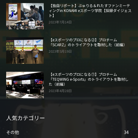
【独自リポート】ぶゅりる＆れたすファンミーテ
ィングin KONAMI eスポーツ学院【採録ダイジェス
ト】
2023年7月14日
【eスポーツのプロになる②】プロチーム
「SCARZ」のトライアウトを取材した（前編）
2023年5月19日
【eスポーツのプロになる①】プロチーム
「TEQWING e-Sports」のトライアウトを取材し
た（前編）
2023年4月28日
人気カテゴリー
その他
34