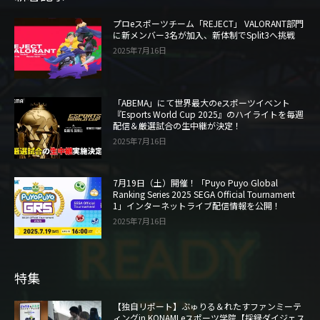
プロeスポーツチーム「REJECT」 VALORANT部門
に新メンバー3名が加入、新体制でSplit3へ挑戦
2025年7月16日
「ABEMA」にて世界最大のeスポーツイベント
『Esports World Cup 2025』のハイライトを毎週
配信＆厳選試合の生中継が決定！
2025年7月16日
7月19日（土）開催！「Puyo Puyo Global
Ranking Series 2025 SEGA Official Tournament
1」インターネットライブ配信情報を公開！
2025年7月16日
特集
【独自リポート】ぶゅりる＆れたすファンミーテ
ィングin KONAMI eスポーツ学院【採録ダイジェス