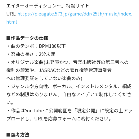
エイターオーディション～」特設サイト
URL:
https://p.eagate.573.jp/game/ddr/25th/music/index.
html
■作品データの仕様
・曲のテンポ：BPM180以下
・楽曲の長さ：2分未満
・オリジナル楽曲(未発表かつ、音楽出版社等の第三者への
権利の譲渡や、JASRACなどの著作権等管理事業者
への管理委託をしていない楽曲のみ)
・ジャンルや方向性、ボーカル、インストルメンタル、編成
などの制限はありません。自由なアイデアで制作してくださ
い。
・作品はYouTubeに公開範囲を「限定公開」に設定の上アッ
プロードし、URLを応募フォームに貼付ください。
■選考方法