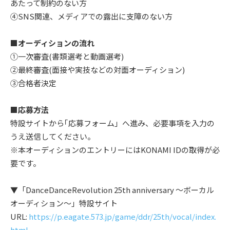
あたって制約のない方
④SNS関連、メディアでの露出に支障のない方
■オーディションの流れ
①一次審査(書類選考と動画選考)
②最終審査(面接や実技などの対面オーディション)
③合格者決定
■応募方法
特設サイトから｢応募フォーム」へ進み、必要事項を入力の
うえ送信してください。
※本オーディションのエントリーにはKONAMI IDの取得が必
要です。
▼「DanceDanceRevolution 25th anniversary ～ボーカル
オーディション～」特設サイト
URL:
https://p.eagate.573.jp/game/ddr/25th/vocal/index.
html