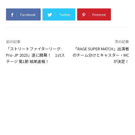
Facebook
Twitter
Pinterest
前の記事
次の記事
「ストリートファイターリーグ:
「RAGE SUPER MATCH」出演者
Pro-JP 2023」遂に開幕！ 1stス
のチーム分けとキャスター・MC
テージ 第1節 結果速報！
が決定！