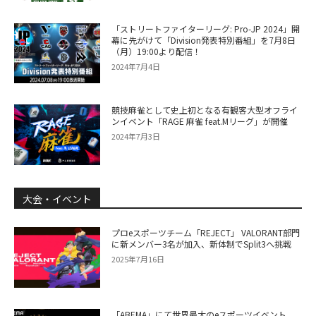
「ストリートファイターリーグ: Pro-JP 2024」開
幕に先がけて「Division発表特別番組」を7月8日
（月）19:00より配信！
2024年7月4日
競技麻雀として史上初となる有観客大型オフライ
ンイベント「RAGE 麻雀 feat.Mリーグ」が開催
2024年7月3日
大会・イベント
プロeスポーツチーム「REJECT」 VALORANT部門
に新メンバー3名が加入、新体制でSplit3へ挑戦
2025年7月16日
「ABEMA」にて世界最大のeスポーツイベント