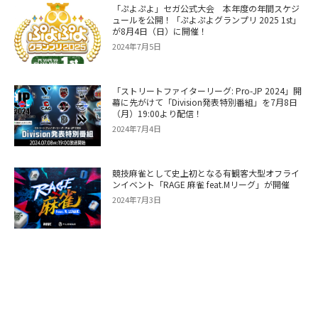
「ぷよぷよ」セガ公式大会 本年度の年間スケジ
ュールを公開！「ぷよぷよグランプリ 2025 1st」
が8月4日（日）に開催！
2024年7月5日
「ストリートファイターリーグ: Pro-JP 2024」開
幕に先がけて「Division発表特別番組」を7月8日
（月）19:00より配信！
2024年7月4日
競技麻雀として史上初となる有観客大型オフライ
ンイベント「RAGE 麻雀 feat.Mリーグ」が開催
2024年7月3日