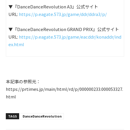
▼
『
DanceDanceRevolution A3
』公式サイト
URL:
https://p.eagate.573.jp/game/ddr/ddra3/p/
▼
『
DanceDanceRevolution GRAND PRIX
』公式サイト
URL:
https://p.eagate.573.jp/game/eacddr/konaddr/ind
ex.html
本記事の参照元：
https://prtimes.jp/main/html/rd/p/000000233.000053327.
html
TAGS
DanceDanceRevolution