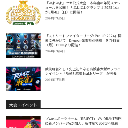
「ぷよぷよ」セガ公式大会 本年度の年間スケジ
ュールを公開！「ぷよぷよグランプリ 2025 1st」
が8月4日（日）に開催！
2024年7月5日
「ストリートファイターリーグ: Pro-JP 2024」開
幕に先がけて「Division発表特別番組」を7月8日
（月）19:00より配信！
2024年7月4日
競技麻雀として史上初となる有観客大型オフライ
ンイベント「RAGE 麻雀 feat.Mリーグ」が開催
2024年7月3日
大会・イベント
プロeスポーツチーム「REJECT」 VALORANT部門
に新メンバー3名が加入、新体制でSplit3へ挑戦