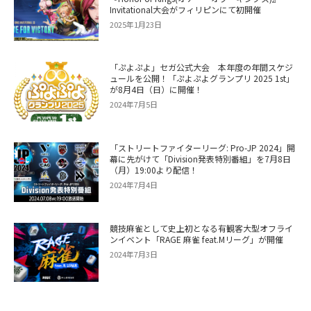
Invitational大会がフィリピンにて初開催
2025年1月23日
「ぷよぷよ」セガ公式大会 本年度の年間スケジ
ュールを公開！「ぷよぷよグランプリ 2025 1st」
が8月4日（日）に開催！
2024年7月5日
「ストリートファイターリーグ: Pro-JP 2024」開
幕に先がけて「Division発表特別番組」を7月8日
（月）19:00より配信！
2024年7月4日
競技麻雀として史上初となる有観客大型オフライ
ンイベント「RAGE 麻雀 feat.Mリーグ」が開催
2024年7月3日