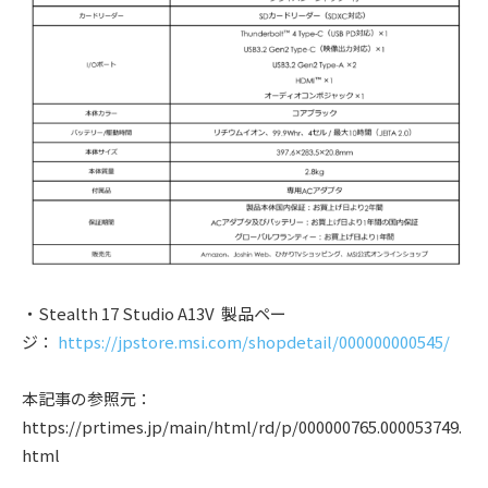
・
Stealth 17 Studio A13V
製品ペー
ジ：
https://jpstore.msi.com/shopdetail/000000000545/
本記事の参照元：
https://prtimes.jp/main/html/rd/p/000000765.000053749.
html