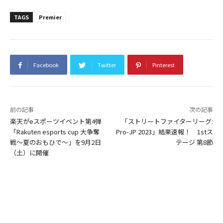
TAGS
Premier
Facebook
Twitter
Pinterest
前の記事
次の記事
楽天がeスポーツイベント第4弾
「ストリートファイターリーグ:
「Rakuten esports cup ⼤争奪
Pro-JP 2023」結果速報！ 1stス
戦〜夏のおもひで〜」を9⽉2⽇
テージ 第8節
（⼟）に開催