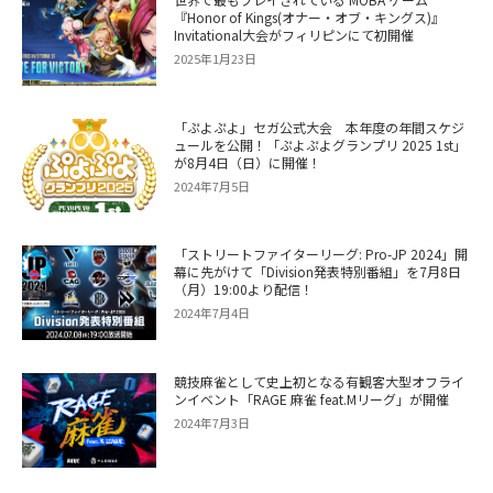
『Honor of Kings(オナー・オブ・キングス)』
Invitational大会がフィリピンにて初開催
2025年1月23日
「ぷよぷよ」セガ公式大会 本年度の年間スケジ
ュールを公開！「ぷよぷよグランプリ 2025 1st」
が8月4日（日）に開催！
2024年7月5日
「ストリートファイターリーグ: Pro-JP 2024」開
幕に先がけて「Division発表特別番組」を7月8日
（月）19:00より配信！
2024年7月4日
競技麻雀として史上初となる有観客大型オフライ
ンイベント「RAGE 麻雀 feat.Mリーグ」が開催
2024年7月3日