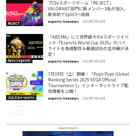
プロeスポーツチーム「REJECT」
VALORANT部門に新メンバー3名が加入、
新体制でSplit3へ挑戦
esports-livenews
-
2025年7月16日
REJECT
「ABEMA」にて世界最大のeスポーツイベ
ント『Esports World Cup 2025』のハイ
ライトを毎週配信＆厳選試合の生中継が決
定！
Apex Legends
esports-livenews
-
2025年7月16日
7月19日（土）開催！「Puyo Puyo Global
Ranking Series 2025 SEGA Official
Tournament 1」インターネットライブ配
信情報を公開！
ぷよぷよe-sports
esports-livenews
-
2025年7月16日
- Advertisment -