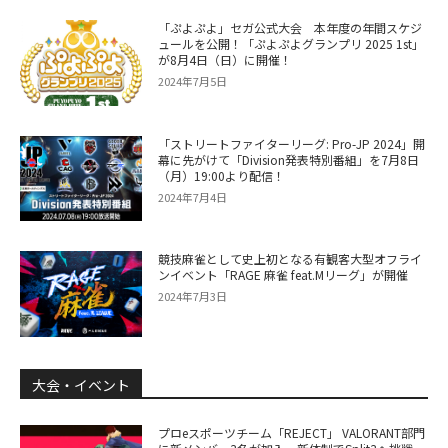
「ぷよぷよ」セガ公式大会 本年度の年間スケジ
ュールを公開！「ぷよぷよグランプリ 2025 1st」
が8月4日（日）に開催！
2024年7月5日
「ストリートファイターリーグ: Pro-JP 2024」開
幕に先がけて「Division発表特別番組」を7月8日
（月）19:00より配信！
2024年7月4日
競技麻雀として史上初となる有観客大型オフライ
ンイベント「RAGE 麻雀 feat.Mリーグ」が開催
2024年7月3日
大会・イベント
プロeスポーツチーム「REJECT」 VALORANT部門