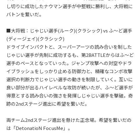
し切りに成功したナウマン選手が中堅戦に勝利し、大将戦に
バトンを繋いだ。
■大将戦：じゃじい選手(ルーク)(クラシック) vs ふ～ど選手
(ディージェイ)(クラシック)
ドライブインパクトと、スーパーアーツの読み合いを制した
じゃじい選手が先制に成功するも、第2BATTLEからはふ～ど
選手のペースとなっていった。ジャンプ攻撃への対空やドラ
イブラッシュをしっかり止める防御力と、精確なコンボ攻撃
選択の判断力でじゃじい選手の動きを制限していく。互いに
良い部分が出るハイレベルな攻防が続いたが、ふ～ど選手が
得意とする読み合いの強さを発揮しじゃじい選手を撃破。奇
跡の2ndステージ進出に希望を繋いだ。
両チーム2ndステージ進出を懸けた正念場。希望を繋いだの
は「DetonatioN FocusMe」。