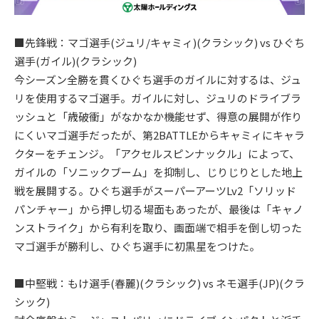
■先鋒戦：マゴ選手(ジュリ/キャミィ)(クラシック) vs ひぐち
選手(ガイル)(クラシック)
今シーズン全勝を貫くひぐち選手のガイルに対するは、ジュ
リを使用するマゴ選手。ガイルに対し、ジュリのドライブラ
ッシュと「歳破衝」がなかなか機能せず、得意の展開が作り
にくいマゴ選手だったが、第2BATTLEからキャミィにキャラ
クターをチェンジ。「アクセルスピンナックル」によって、
ガイルの「ソニックブーム」を抑制し、じりじりとした地上
戦を展開する。ひぐち選手がスーパーアーツLv2「ソリッド
パンチャー」から押し切る場面もあったが、最後は「キャノ
ンストライク」から有利を取り、画面端で相手を倒し切った
マゴ選手が勝利し、ひぐち選手に初黒星をつけた。
■中堅戦：もけ選手(春麗)(クラシック) vs ネモ選手(JP)(クラ
シック)