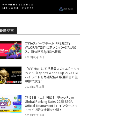
新着記事
プロeスポーツチーム「REJECT」
VALORANT部門に新メンバー3名が加
入、新体制でSplit3へ挑戦
2025年7月16日
「ABEMA」にて世界最大のeスポーツイ
ベント『Esports World Cup 2025』の
ハイライトを毎週配信＆厳選試合の生
中継が決定！
2025年7月16日
7月19日（土）開催！「Puyo Puyo
Global Ranking Series 2025 SEGA
Official Tournament 1」インターネッ
トライブ配信情報を公開！
2025年7月16日