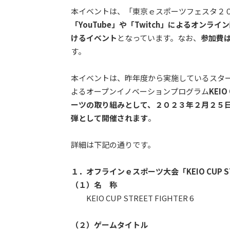
本イベントは、「東京ｅスポーツフェスタ２
「YouTube」や「Twitch」によるオン
けるイベント
となっています。なお、
参加費
す。
本イベントは、昨年度から実施しているスタ
よるオープンイノベーションプログラム
KEI
ーツの取り組みとして、２０２３年２月２５日（
弾として開催されます
。
詳細は下記の通りです。
１．オフラインｅスポーツ大会「KEIO CUP STR
（１）名 称
KEIO CUP STREET FIGHTER 6
（２）ゲームタイトル