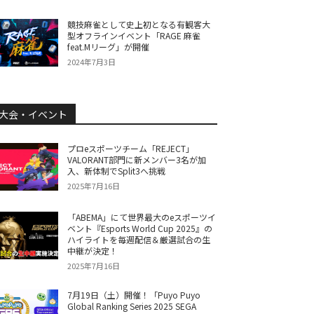
競技麻雀として史上初となる有観客大
型オフラインイベント「RAGE 麻雀
feat.Mリーグ」が開催
2024年7月3日
大会・イベント
プロeスポーツチーム「REJECT」
VALORANT部門に新メンバー3名が加
入、新体制でSplit3へ挑戦
2025年7月16日
「ABEMA」にて世界最大のeスポーツイ
ベント『Esports World Cup 2025』の
ハイライトを毎週配信＆厳選試合の生
中継が決定！
2025年7月16日
7月19日（土）開催！「Puyo Puyo
Global Ranking Series 2025 SEGA