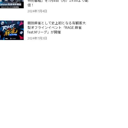
特別番組」を7月8日（月）19:00より配
信！
2024年7月4日
競技麻雀として史上初となる有観客大
型オフラインイベント「RAGE 麻雀
feat.Mリーグ」が開催
2024年7月3日