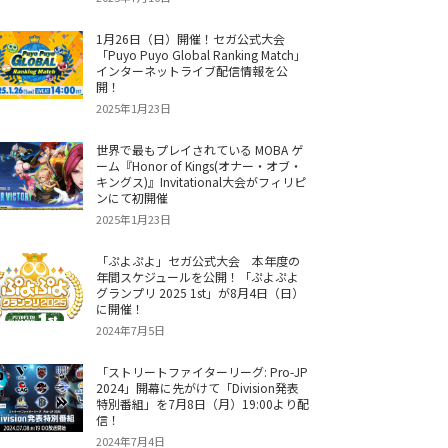
1月26日（日）開催！セガ公式大会
「Puyo Puyo Global Ranking Match」
インターネットライブ配信情報を公
開！
2025年1月23日
世界で最もプレイされている MOBA ゲ
ーム『Honor of Kings(オナー・オブ・
キングス)』Invitational大会がフィリピ
ンにて初開催
2025年1月23日
「ぷよぷよ」セガ公式大会 本年度の
年間スケジュールを公開！「ぷよぷよ
グランプリ 2025 1st」が8月4日（日）
に開催！
2024年7月5日
「ストリートファイターリーグ: Pro-JP
2024」開幕に先がけて「Division発表
特別番組」を7月8日（月）19:00より配
信！
2024年7月4日