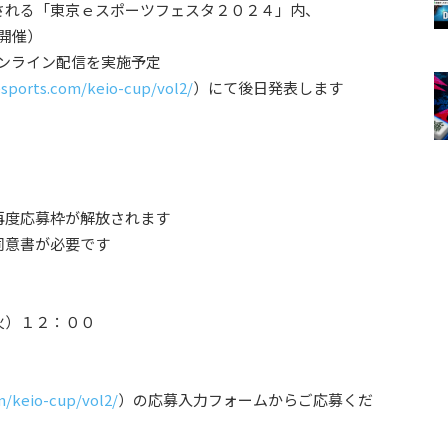
される「東京ｅスポーツフェスタ２０２４」内、
ン開催）
のオンライン配信を実施予定
esports.com/keio-cup/vol2/
）にて後日発表します
再度応募枠が解放されます
同意書が必要です
火）１２：００
m/keio-cup/vol2/
）の応募入力フォームからご応募くだ