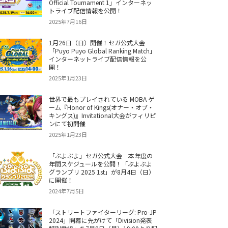
Official Tournament 1」インターネッ
トライブ配信情報を公開！
2025年7月16日
1月26日（日）開催！セガ公式大会
「Puyo Puyo Global Ranking Match」
インターネットライブ配信情報を公
開！
2025年1月23日
世界で最もプレイされている MOBA ゲ
ーム『Honor of Kings(オナー・オブ・
キングス)』Invitational大会がフィリピ
ンにて初開催
2025年1月23日
「ぷよぷよ」セガ公式大会 本年度の
年間スケジュールを公開！「ぷよぷよ
グランプリ 2025 1st」が8月4日（日）
に開催！
2024年7月5日
「ストリートファイターリーグ: Pro-JP
2024」開幕に先がけて「Division発表