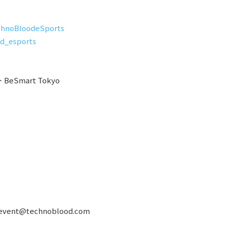
chnoBloodeSports
od_esports
mart Tokyo
ent@technoblood.com