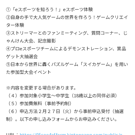
①「eスポーツを知ろう！」eスポーツ体験
②自身の手で大人気ゲームの世界を作ろう！ゲームクリエイ
ター体験
③ストリーマーとのファンミーティング、質問コーナー、じ
ゃんけん大会、記念撮影
④プロeスポーツチームによるデモンストレーション、賞品
ゲット大抽選会
⑤日本から世界に轟くパズルゲーム「スイカゲーム」を用い
た参加型大会イベント
※内容を変更する場合があります。
（４）参加対象小学生～中学生（18歳以上の同伴必須）
（５）参加費無料（事前予約制）
（６）申込方法２月２７日（火）から事前申込受付（抽選
制）。以下の申し込みフォームからお申込みください。
URL：
https://05cee4af.form.kintoneapp.com/public/e-