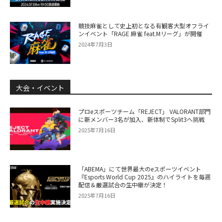
競技麻雀として史上初となる有観客大型オフライ
ンイベント「RAGE 麻雀 feat.Mリーグ」が開催
2024年7月3日
大会・イベント
プロeスポーツチーム「REJECT」 VALORANT部門
に新メンバー3名が加入、新体制でSplit3へ挑戦
2025年7月16日
「ABEMA」にて世界最大のeスポーツイベント
『Esports World Cup 2025』のハイライトを毎週
配信＆厳選試合の生中継が決定！
2025年7月16日