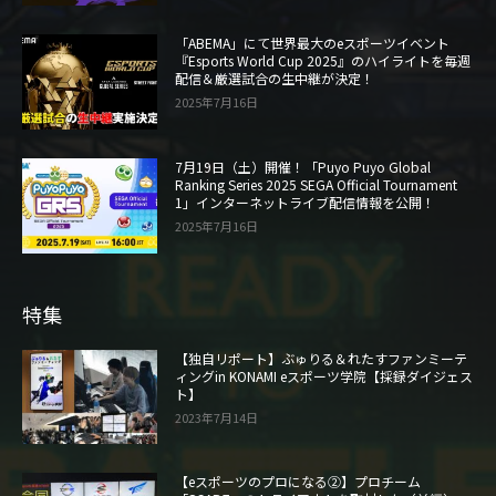
「ABEMA」にて世界最大のeスポーツイベント
『Esports World Cup 2025』のハイライトを毎週
配信＆厳選試合の生中継が決定！
2025年7月16日
7月19日（土）開催！「Puyo Puyo Global
Ranking Series 2025 SEGA Official Tournament
1」インターネットライブ配信情報を公開！
2025年7月16日
特集
【独自リポート】ぶゅりる＆れたすファンミーテ
ィングin KONAMI eスポーツ学院【採録ダイジェス
ト】
2023年7月14日
【eスポーツのプロになる②】プロチーム