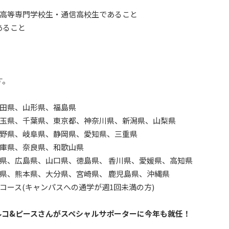
・高等専門学校生・通信高校生であること
であること
す。
秋田県、山形県、福島県
埼玉県、千葉県、東京都、神奈川県、新潟県、山梨県
長野県、岐阜県、静岡県、愛知県、三重県
兵庫県、奈良県、和歌山県
山県、広島県、山口県、徳島県、 香川県、愛媛県、高知県
崎県、熊本県、大分県、宮崎県、 鹿児島県、沖縄県
コース(キャンパスへの通学が週1回未満の方)
ルコ&ピースさんがスペシャルサポーターに今年も就任！