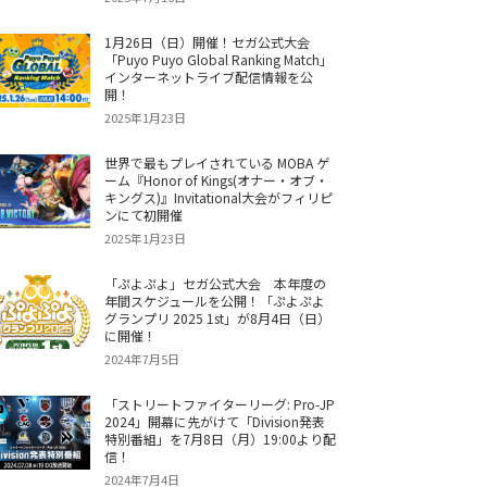
1月26日（日）開催！セガ公式大会
「Puyo Puyo Global Ranking Match」
インターネットライブ配信情報を公
開！
2025年1月23日
世界で最もプレイされている MOBA ゲ
ーム『Honor of Kings(オナー・オブ・
キングス)』Invitational大会がフィリピ
ンにて初開催
2025年1月23日
「ぷよぷよ」セガ公式大会 本年度の
年間スケジュールを公開！「ぷよぷよ
グランプリ 2025 1st」が8月4日（日）
に開催！
2024年7月5日
「ストリートファイターリーグ: Pro-JP
2024」開幕に先がけて「Division発表
特別番組」を7月8日（月）19:00より配
信！
2024年7月4日