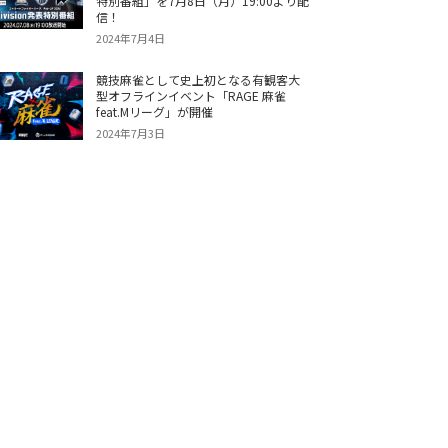
特別番組」を7月8日（月）19:00より配
信！
2024年7月4日
競技麻雀として史上初となる有観客大
型オフラインイベント「RAGE 麻雀
feat.Mリーグ」が開催
2024年7月3日