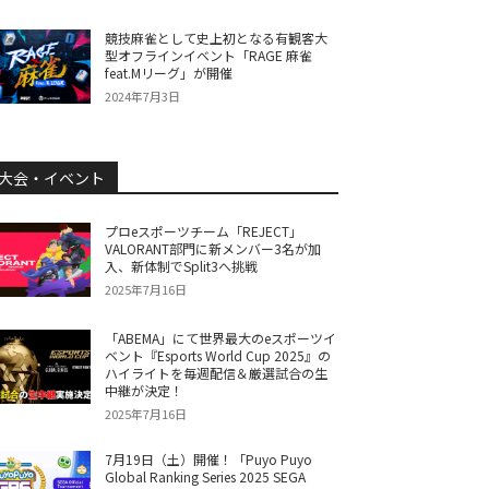
競技麻雀として史上初となる有観客大
型オフラインイベント「RAGE 麻雀
feat.Mリーグ」が開催
2024年7月3日
大会・イベント
プロeスポーツチーム「REJECT」
VALORANT部門に新メンバー3名が加
入、新体制でSplit3へ挑戦
2025年7月16日
「ABEMA」にて世界最大のeスポーツイ
ベント『Esports World Cup 2025』の
ハイライトを毎週配信＆厳選試合の生
中継が決定！
2025年7月16日
7月19日（土）開催！「Puyo Puyo
Global Ranking Series 2025 SEGA