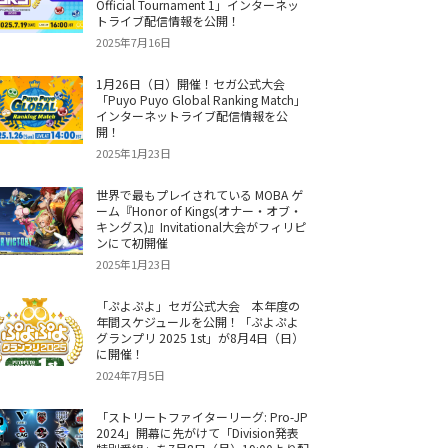
Official Tournament 1」インターネッ
トライブ配信情報を公開！
2025年7月16日
1月26日（日）開催！セガ公式大会
「Puyo Puyo Global Ranking Match」
インターネットライブ配信情報を公
開！
2025年1月23日
世界で最もプレイされている MOBA ゲ
ーム『Honor of Kings(オナー・オブ・
キングス)』Invitational大会がフィリピ
ンにて初開催
2025年1月23日
「ぷよぷよ」セガ公式大会 本年度の
年間スケジュールを公開！「ぷよぷよ
グランプリ 2025 1st」が8月4日（日）
に開催！
2024年7月5日
「ストリートファイターリーグ: Pro-JP
2024」開幕に先がけて「Division発表