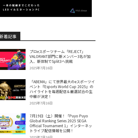
新着記事
プロeスポーツチーム「REJECT」
VALORANT部門に新メンバー3名が加
入、新体制でSplit3へ挑戦
2025年7月16日
「ABEMA」にて世界最大のeスポーツイ
ベント『Esports World Cup 2025』の
ハイライトを毎週配信＆厳選試合の生
中継が決定！
2025年7月16日
7月19日（土）開催！「Puyo Puyo
Global Ranking Series 2025 SEGA
Official Tournament 1」インターネッ
トライブ配信情報を公開！
2025年7月16日