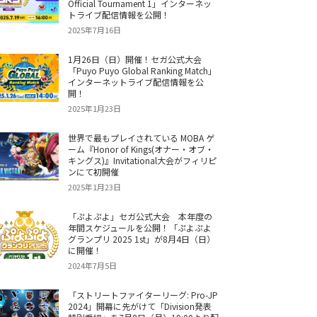
Official Tournament 1」インターネッ
トライブ配信情報を公開！
2025年7月16日
1月26日（日）開催！セガ公式大会
「Puyo Puyo Global Ranking Match」
インターネットライブ配信情報を公
開！
2025年1月23日
世界で最もプレイされている MOBA ゲ
ーム『Honor of Kings(オナー・オブ・
キングス)』Invitational大会がフィリピ
ンにて初開催
2025年1月23日
「ぷよぷよ」セガ公式大会 本年度の
年間スケジュールを公開！「ぷよぷよ
グランプリ 2025 1st」が8月4日（日）
に開催！
2024年7月5日
「ストリートファイターリーグ: Pro-JP
2024」開幕に先がけて「Division発表