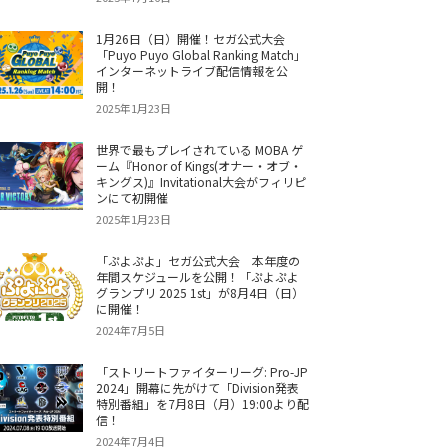
1月26日（日）開催！セガ公式大会
「Puyo Puyo Global Ranking Match」
インターネットライブ配信情報を公
開！
2025年1月23日
世界で最もプレイされている MOBA ゲ
ーム『Honor of Kings(オナー・オブ・
キングス)』Invitational大会がフィリピ
ンにて初開催
2025年1月23日
「ぷよぷよ」セガ公式大会 本年度の
年間スケジュールを公開！「ぷよぷよ
グランプリ 2025 1st」が8月4日（日）
に開催！
2024年7月5日
「ストリートファイターリーグ: Pro-JP
2024」開幕に先がけて「Division発表
特別番組」を7月8日（月）19:00より配
信！
2024年7月4日