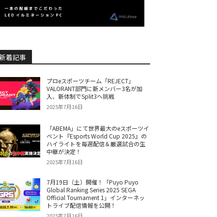
新着記事
プロeスポーツチーム「REJECT」
VALORANT部門に新メンバー3名が加
入、新体制でSplit3へ挑戦
2025年7月16日
「ABEMA」にて世界最大のeスポーツイ
ベント『Esports World Cup 2025』の
ハイライトを毎週配信＆厳選試合の生
中継が決定！
2025年7月16日
7月19日（土）開催！「Puyo Puyo
Global Ranking Series 2025 SEGA
Official Tournament 1」インターネッ
トライブ配信情報を公開！
2025年7月16日