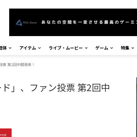
団体
アイテム
ライブ・ムービー
ゲーム
特集
投票 第2回中間発表！
ド」、ファン投票 第2回中
erest