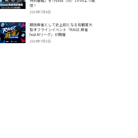
特別番組」を7月8日（月）19:00より配
信！
2024年7月4日
競技麻雀として史上初となる有観客大
型オフラインイベント「RAGE 麻雀
feat.Mリーグ」が開催
2024年7月3日