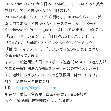
（Owarimikawa）から日本(Japan)、アジア(Asia)へと拡大
を目指して、名古屋OJAと名付けました。
2016年eスポーツチームから開始し、2018年からカードゲー
ム部門である「名古屋OJA ベビースター」が、「RAGE
Shadowverse Pro League」に参戦しています。「AXIZ」、
「auデトネーション」、「NTT-WEST リバレント」、
「G×G」、「福岡ソフトバンクホークス ゲーミング」、
「横浜F・マリノス」、「レバンガ☆SAPPORO」と同リー
グ戦を戦っています。
また、一般社団法人日本eスポーツ連合（JeSU）の地方支部
である一般社団法人愛知eスポーツ連合の中心メンバーとし
て、地域におけるeスポーツの普及振興に努めています。
社名：名古屋王者株式会社
URL：
https://nagoyaoja.com
所在地：愛知県名古屋市西区那古野2丁目14番1号
設立：2016年代表取締役社長：片桐 正大