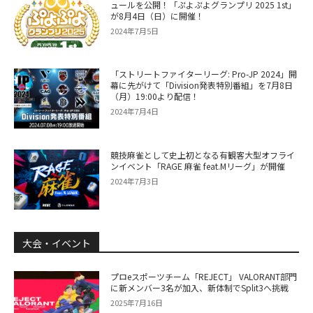
ュールを公開！「ぷよぷよグランプリ 2025 1st」
が8月4日（日）に開催！
2024年7月5日
「ストリートファイターリーグ: Pro-JP 2024」開
幕に先がけて「Division発表特別番組」を7月8日
（月）19:00より配信！
2024年7月4日
競技麻雀として史上初となる有観客大型オフライ
ンイベント「RAGE 麻雀 feat.Mリーグ」が開催
2024年7月3日
大会・イベント
プロeスポーツチーム「REJECT」 VALORANT部門
に新メンバー3名が加入、新体制でSplit3へ挑戦
2025年7月16日